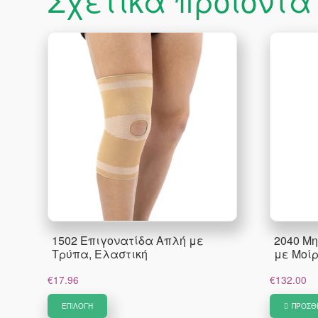
Σχετικά προϊόντα
1502 Επιγονατίδα Απλή με
2040 Μ
Τρύπα, Ελαστική
με Μοί
€
17.96
€
132.00
Αυτό
ΕΠΙΛΟΓΉ
ΠΡΟΣΘ
το