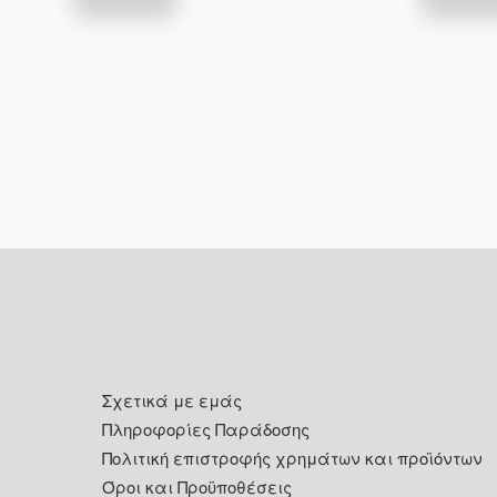
προϊόν
έχει
πολλαπλές
παραλλαγές.
Οι
επιλογές
μπορούν
να
επιλεγούν
στη
σελίδα
του
Footer
προϊόντος
Σχετικά με εμάς
Πληροφορίες Παράδοσης
Πολιτική επιστροφής χρημάτων και προϊόντων
Όροι και Προϋποθέσεις