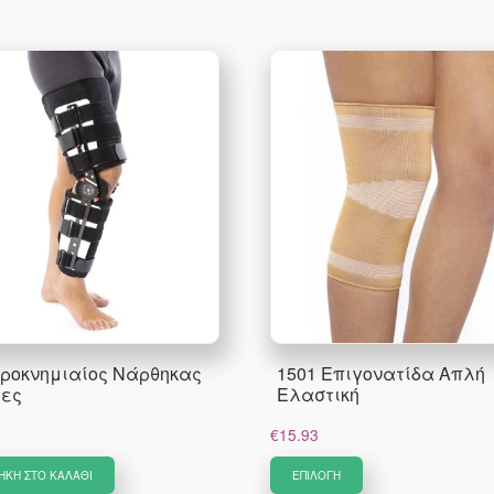
ηροκνημιαίος Νάρθηκας
1501 Επιγονατίδα Απλή
ρες
Ελαστική
€
15.93
Αυτό
ΉΚΗ ΣΤΟ ΚΑΛΆΘΙ
ΕΠΙΛΟΓΉ
το