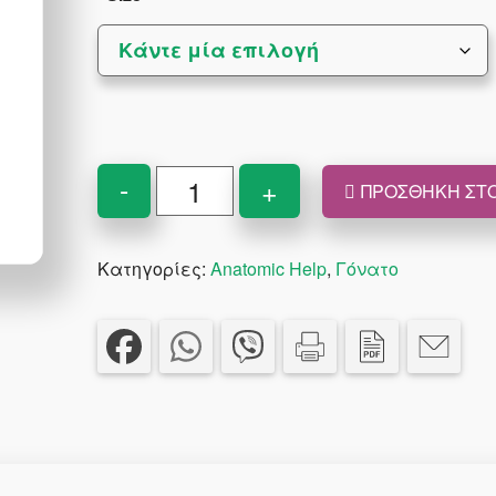
3022
-
+
ΠΡΟΣΘΉΚΗ ΣΤΟ
Επιγονατίδα
με
Κατηγορίες:
Anatomic Help
,
Γόνατο
Σπειροειδή
Ελάσματα
ποσότητα