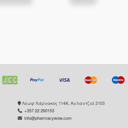
προϊόν
έχει
πολλαπλές
παραλλαγές.
Οι
επιλογές
μπορούν
να
επιλεγούν
στη
σελίδα
του
προϊόντος
Λεωφ Λάρνακος 114Α, Αγλαντζιά 2103
+357 22 260153
info@pharmacywow.com