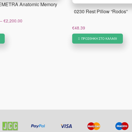
EMETRA Anatomic Memory
0230 Rest Pillow “Rodos”
Price
–
€
2,200.00
range:
€
48.39
€1,300.00
Αυτό
through
ΠΡΟΣΘΉΚΗ ΣΤΟ ΚΑΛΆΘΙ
το
€2,200.00
προϊόν
έχει
πολλαπλές
παραλλαγές.
Οι
επιλογές
μπορούν
να
επιλεγούν
στη