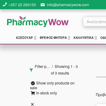
Skip
Skip
Skip
+357 22 260153
info@pharmacywow.com
to
to
to
main
primary
footer
Products
search
content
sidebar
SUBMENU
SUBMENU
SUB
ΑΞΕΣΟΥΑΡ
ΒΡΈΦΟΣ-ΜΗΤΈΡΑ
ΚΑΛΛΥΝΤΙΚΆ
ΟΔ
Αρχική
Πλευρική
Filter products
Showing 1 - 3
Στήλη
of 3 results
Show only products on
sale
In stock only
Προβ