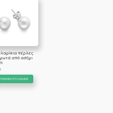
υλαρίκια πέρλες
φωτά από ασήμι
m
0
ΡΟΣΘΉΚΗ ΣΤΟ ΚΑΛΆΘΙ