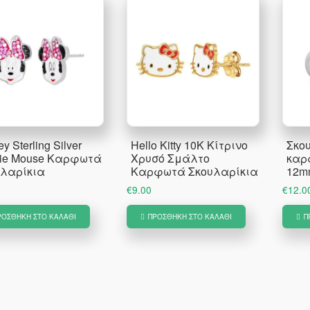
y Sterling Silver
Hello Kitty 10K Κίτρινο
Σκο
nie Mouse Καρφωτά
Χρυσό Σμάλτο
καρ
υλαρίκια
Καρφωτά Σκουλαρίκια
12m
€
9.00
€
12.0
ΡΟΣΘΉΚΗ ΣΤΟ ΚΑΛΆΘΙ
ΠΡΟΣΘΉΚΗ ΣΤΟ ΚΑΛΆΘΙ
Π