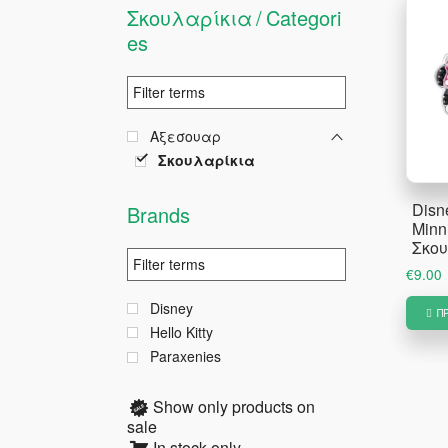
Σκουλαρίκια
Categori
es
Αξεσουαρ
Σκουλαρίκια
Disne
Brands
Min
Σκο
€
9.00
Disney
Π
Hello Kitty
Paraxenies
Show only products on
sale
In stock only