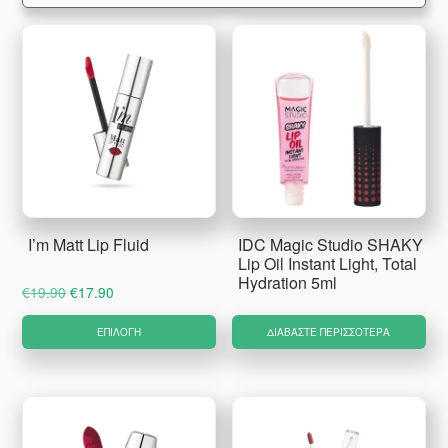
I’m Matt Lip Fluid
IDC Magic Studio SHAKY
Lip Oil Instant Light, Total
Hydration 5ml
Original
Η
€
19.90
€
17.90
price
τρέχουσα
Αυτό
ΕΠΙΛΟΓΉ
ΔΙΑΒΆΣΤΕ ΠΕΡΙΣΣΌΤΕΡΑ
was:
τιμή
το
€19.90.
είναι:
προϊόν
€17.90.
έχει
πολλαπλές