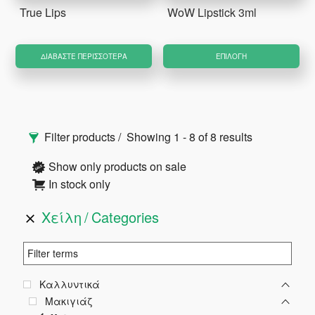
True Lips
WoW Lipstick 3ml
στ
σε
Αυ
το
ΔΙΑΒΆΣΤΕ ΠΕΡΙΣΣΌΤΕΡΑ
ΕΠΙΛΟΓΉ
το
πρ
πρ
έχ
Αρχική
πο
Filter products
Showing 1 - 8 of 8 results
πα
Πλευρική
Οι
Show only products on sale
επ
In stock only
Στήλη
μπ
Χείλη
Categories
να
επ
στ
σε
Καλλυντικά
το
Μακιγιάζ