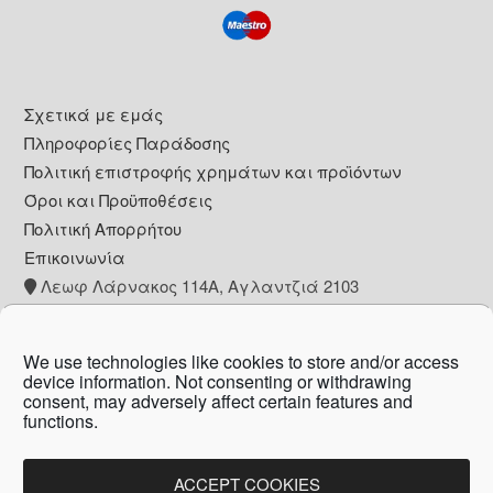
Footer
Σχετικά με εμάς
Πληροφορίες Παράδοσης
Πολιτική επιστροφής χρημάτων και προϊόντων
Όροι και Προϋποθέσεις
Πολιτική Απορρήτου
Επικοινωνία
Λεωφ Λάρνακος 114Α, Αγλαντζιά 2103
+357 22 260153
info@pharmacywow.com
We use technologies like cookies to store and/or access
device information. Not consenting or withdrawing
consent, may adversely affect certain features and
functions.
Copyright © 2026 - Pharmacy wow by Arietta
Zanni Pharmacy
ACCEPT COOKIES