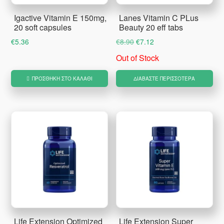
Igactive Vitamin E 150mg,
Lanes Vitamin C PLus
20 soft capsules
Beauty 20 eff tabs
Original
Η
€
5.36
€
8.90
€
7.12
price
τρέχουσα
Out of Stock
was:
τιμή
€8.90.
είναι:
ΠΡΟΣΘΉΚΗ ΣΤΟ ΚΑΛΆΘΙ
ΔΙΑΒΆΣΤΕ ΠΕΡΙΣΣΌΤΕΡΑ
€7.12.
Life Extension Optimized
Life Extension Super