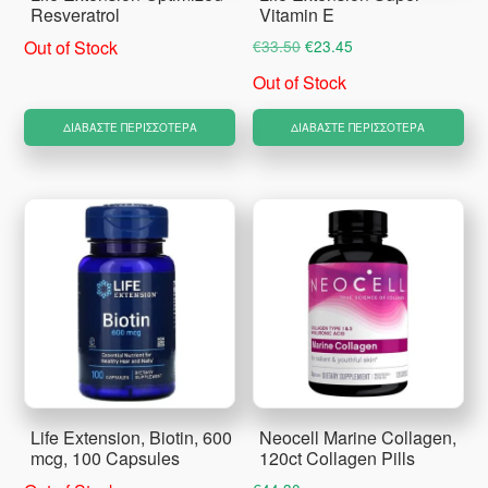
Resveratrol
Vitamin E
Original
Η
Out of Stock
€
33.50
€
23.45
price
τρέχουσα
Out of Stock
was:
τιμή
€33.50.
είναι:
ΔΙΑΒΆΣΤΕ ΠΕΡΙΣΣΌΤΕΡΑ
ΔΙΑΒΆΣΤΕ ΠΕΡΙΣΣΌΤΕΡΑ
€23.45.
Life Extension, Biotin, 600
Neocell Marine Collagen,
mcg, 100 Capsules
120ct Collagen Pills