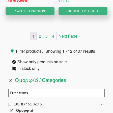
Out of Stock
€
44.30
ΔΙΑΒΆΣΤΕ ΠΕΡΙΣΣΌΤΕΡΑ
ΔΙΑΒΆΣΤΕ ΠΕΡΙΣΣΌΤΕΡΑ
1
2
3
4
Next Page »
Αρχική
Filter products
Showing 1 - 12 of 37 results
Πλευρική
Show only products on sale
In stock only
Στήλη
Ομορφιά
Categories
Συμπληρώματα
Ομορφιά