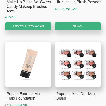
Make Up Brush Set Sweet
Illuminating Blush-Powder
σελίδα
Candy Makeup Brushes
Original
Η
€
26.00
€
24.00
4pcs
του
price
τρέχουσα
€
15.00
προϊόντος
was:
τιμή
Αυ
€26.00.
είναι:
ΠΡΟΣΘΉΚΗ ΣΤΟ ΚΑΛΆΘΙ
ΕΠΙΛΟΓΉ
το
€24.00.
πρ
έχ
πο
πα
Οι
επ
μπ
να
επ
Pupa – Extreme Matt
Pupa – Like a Doll Maxi
στ
Fluid Foundation
Blush
σε
Original
Η
€
26.90
€
24.90