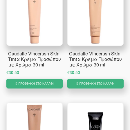
παραλλαγές.
Οι
επιλογές
μπορούν
να
επιλεγούν
Caudalie Vinocrush Skin
Caudalie Vinocrush Skin
στη
Tint 2 Κρέμα Προσώπου
Tint 3 Κρέμα Προσώπου
σελίδα
με Χρώμα 30 ml
με Χρώμα 30 ml
του
€
30.50
€
30.50
προϊόντος
ΠΡΟΣΘΉΚΗ ΣΤΟ ΚΑΛΆΘΙ
ΠΡΟΣΘΉΚΗ ΣΤΟ ΚΑΛΆΘΙ