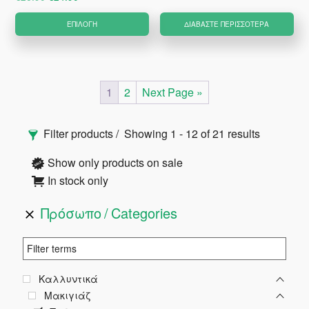
το
price
τρέχουσα
Αυτό
ΕΠΙΛΟΓΉ
ΔΙΑΒΆΣΤΕ ΠΕΡΙΣΣΌΤΕΡΑ
πρ
was:
τιμή
το
€26.90.
είναι:
προϊόν
€24.90.
έχει
πολλαπλές
1
2
Next Page »
παραλλαγές.
Αρχική
Οι
Filter products
Showing 1 - 12 of 21 results
Πλευρική
επιλογές
Show only products on sale
μπορούν
In stock only
Στήλη
να
επιλεγούν
Πρόσωπο
Categories
στη
σελίδα
του
Καλλυντικά
προϊόντος
Μακιγιάζ