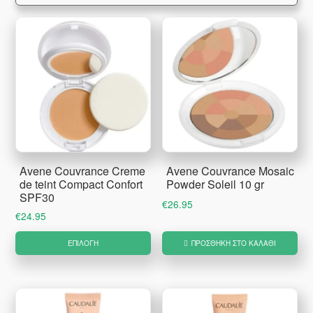
Avene Couvrance Creme
Avene Couvrance Mosaic
de teint Compact Confort
Powder Soleil 10 gr
SPF30
€
26.95
€
24.95
Αυτό
ΕΠΙΛΟΓΉ
ΠΡΟΣΘΉΚΗ ΣΤΟ ΚΑΛΆΘΙ
το
προϊόν
έχει
πολλαπλές