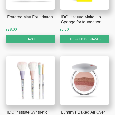
να
επ
Extreme Matt Foundation
IDC Institute Make Up
στ
Sponge for foundation
σε
€
28.00
€
5.00
το
Αυτό
ΕΠΙΛΟΓΉ
ΠΡΟΣΘΉΚΗ ΣΤΟ ΚΑΛΆΘΙ
πρ
το
προϊόν
έχει
πολλαπλές
παραλλαγές.
Οι
επιλογές
μπορούν
να
επιλεγούν
IDC Institute Synthetic
Luminys Baked All Over
στη