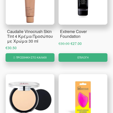
Caudalie Vinocrush Skin
Extreme Cover
Tint 4 Κρέμα Προσώπου
Foundation
με Χρώμα 30 ml
Original
Η
€
30.00
€
27.00
€
30.50
price
τρέχουσα
Αυ
was:
τιμή
ΠΡΟΣΘΉΚΗ ΣΤΟ ΚΑΛΆΘΙ
ΕΠΙΛΟΓΉ
το
€30.00.
είναι:
€27.00.
πρ
έχ
πο
πα
Οι
επ
μπ