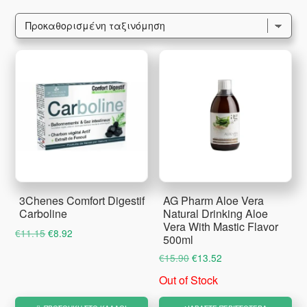
3Chenes Comfort Digestif
AG Pharm Aloe Vera
Carboline
Natural Drinking Aloe
Vera With Mastic Flavor
Original
Η
€
11.15
€
8.92
500ml
price
τρέχουσα
Original
Η
€
15.90
€
13.52
was:
τιμή
price
τρέχουσα
Out of Stock
€11.15.
είναι:
was:
τιμή
€8.92.
€15.90.
είναι: