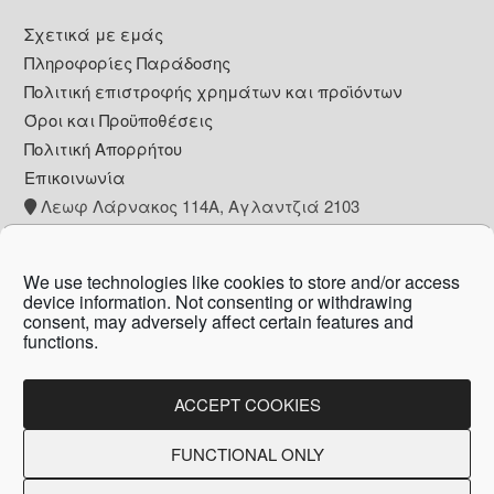
Footer
Σχετικά με εμάς
Πληροφορίες Παράδοσης
Πολιτική επιστροφής χρημάτων και προϊόντων
Όροι και Προϋποθέσεις
Πολιτική Απορρήτου
Επικοινωνία
Λεωφ Λάρνακος 114Α, Αγλαντζιά 2103
+357 22 260153
info@pharmacywow.com
We use technologies like cookies to store and/or access
device information. Not consenting or withdrawing
consent, may adversely affect certain features and
functions.
Copyright © 2026 - Pharmacy wow by Arietta
Zanni Pharmacy
ACCEPT COOKIES
FUNCTIONAL ONLY
Created by:
Blue Cloud Net