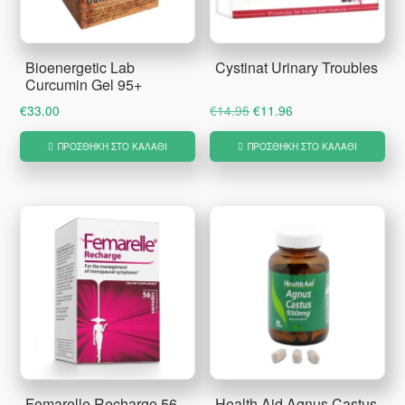
Bioenergetic Lab
Cystinat Urinary Troubles
Curcumin Gel 95+
Original
Η
€
33.00
€
14.95
€
11.96
price
τρέχουσα
ΠΡΟΣΘΉΚΗ ΣΤΟ ΚΑΛΆΘΙ
ΠΡΟΣΘΉΚΗ ΣΤΟ ΚΑΛΆΘΙ
was:
τιμή
€14.95.
είναι:
€11.96.
Femarelle Recharge 56
Health Aid Agnus Castus