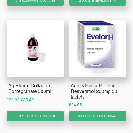
ΠΡΟΣΘΉΚΗ ΣΤΟ ΚΑΛΆΘΙ
ΔΙΑΒΆΣΤΕ ΠΕΡΙΣΣΌΤΕΡΑ
€13.52.
Ag Pharm Collagen
Agetis EvelorH Trans-
Pomegranate 500ml
Resveratrol 200mg 30
tablets
Original
Η
€
29.90
€
25.42
€
24.85
price
τρέχουσα
was:
τιμή
ΠΡΟΣΘΉΚΗ ΣΤΟ ΚΑΛΆΘΙ
ΠΡΟΣΘΉΚΗ ΣΤΟ ΚΑΛΆΘΙ
€29.90.
είναι:
€25.42.