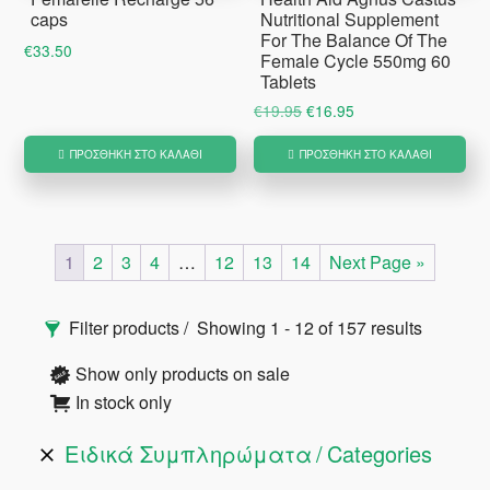
caps
Nutritional Supplement
For The Balance Of The
€
33.50
Female Cycle 550mg 60
Tablets
Original
Η
€
19.95
€
16.95
price
τρέχουσα
ΠΡΟΣΘΉΚΗ ΣΤΟ ΚΑΛΆΘΙ
ΠΡΟΣΘΉΚΗ ΣΤΟ ΚΑΛΆΘΙ
was:
τιμή
€19.95.
είναι:
€16.95.
1
2
3
4
…
12
13
14
Next Page »
Αρχική
Filter products
Showing 1 - 12 of 157 results
Πλευρική
Show only products on sale
In stock only
Στήλη
Ειδικά Συμπληρώματα
Categories