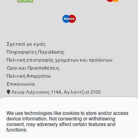
Footer
Σχετικά με εμάς
Πληροφορίες Παράδοσης
Πολιτική επιστροφής χρημάτων και προϊόντων
Όροι και Προϋποθέσεις
Πολιτική Απορρήτου
Επικοινωνία
Λεωφ Λάρνακος 114Α, Αγλαντζιά 2103
+357 22 260153
info@pharmacywow.com
We use technologies like cookies to store and/or access
device information. Not consenting or withdrawing
consent, may adversely affect certain features and
functions.
Copyright © 2026 - Pharmacy wow by Arietta