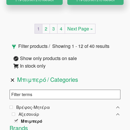
ΠΡΟΣΘΉΚΗ ΣΤΟ ΚΑΛΆΘΙ
ΠΡΟΣΘΉΚΗ ΣΤΟ ΚΑΛΆΘΙ
1
2
3
4
Next Page »
Αρχική
Filter products
Showing 1 - 12 of 40 results
Πλευρική
Show only products on sale
In stock only
Στήλη
Μπιμπερό
Categories
Βρέφος-Μητέρα
Αξεσουάρ
Μπιμπερό
Brands