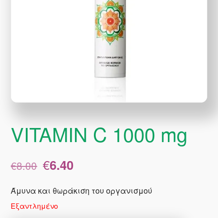
VITAMIN C 1000 mg
Original
Η
€
6.40
€
8.00
price
τρέχουσα
was:
τιμή
Άμυνα και θωράκιση του οργανισμού
€8.00.
είναι:
Εξαντλημένο
€6.40.