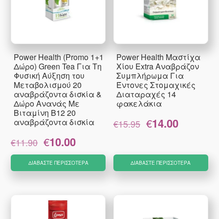
Power Health (Promo 1+1
Power Health Μαστίχα
Δώρο) Green Tea Για Τη
Χίου Extra Αναβράζον
Φυσική Αύξηση του
Συμπλήρωμα Για
Μεταβολισμού 20
Έντονες Στομαχικές
αναβράζοντα δισκία &
Διαταραχές 14
Δώρο Ανανάς Με
φακελάκια
Βιταμίνη Β12 20
Original
Η
€
14.00
αναβράζοντα δισκία
€
15.95
price
τρέχουσα
Original
Η
€
10.00
was:
τιμή
€
11.90
price
τρέχουσα
€15.95.
είναι:
was:
τιμή
€14.00.
ΔΙΑΒΆΣΤΕ ΠΕΡΙΣΣΌΤΕΡΑ
ΔΙΑΒΆΣΤΕ ΠΕΡΙΣΣΌΤΕΡΑ
€11.90.
είναι:
€10.00.