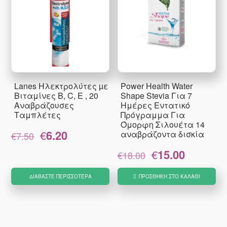
Lanes Ηλεκτρολύτες µε
Power Health Water
Βιταμίνες B, C, E , 20
Shape Stevia Για 7
Αναβράζουσες
Ημέρες Εντατικό
Ταμπλέτες
Πρόγραμμα Για
Όμορφη Σιλουέτα 14
Original
Η
€
6.20
αναβράζοντα δισκία
€
7.50
price
τρέχουσα
Original
Η
€
15.00
was:
τιμή
€
18.00
price
τρέχουσα
€7.50.
είναι:
was:
τιμή
€6.20.
ΔΙΑΒΆΣΤΕ ΠΕΡΙΣΣΌΤΕΡΑ
ΠΡΟΣΘΉΚΗ ΣΤΟ ΚΑΛΆΘΙ
€18.00.
είναι:
€15.00.