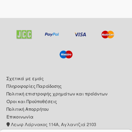
Footer
Σχετικά με εμάς
Πληροφορίες Παράδοσης
Πολιτική επιστροφής χρημάτων και προϊόντων
Όροι και Προϋποθέσεις
Πολιτική Απορρήτου
Επικοινωνία
Λεωφ Λάρνακος 114Α, Αγλαντζιά 2103
+357 22 260153