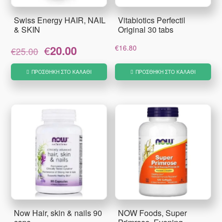
Swiss Energy HAIR, NAIL
Vitabiotics Perfectil
& SKIN
Original 30 tabs
Original
Η
€
20.00
€
16.80
€
25.00
price
τρέχουσα
was:
τιμή
ΠΡΟΣΘΉΚΗ ΣΤΟ ΚΑΛΆΘΙ
ΠΡΟΣΘΉΚΗ ΣΤΟ ΚΑΛΆΘΙ
€25.00.
είναι:
€20.00.
Now Hair, skin & nails 90
NOW Foods, Super