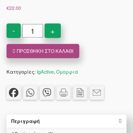
€
22.00
IgActive
-
+
Dense
&
ΠΡΟΣΘΉΚΗ ΣΤΟ ΚΑΛΆΘΙ
Shiny
Intrensive
Treatment
Κατηγορίες:
IgActive
,
Ομορφιά
Hair
And
Nails
60caps
ποσότητα
Περιγραφή