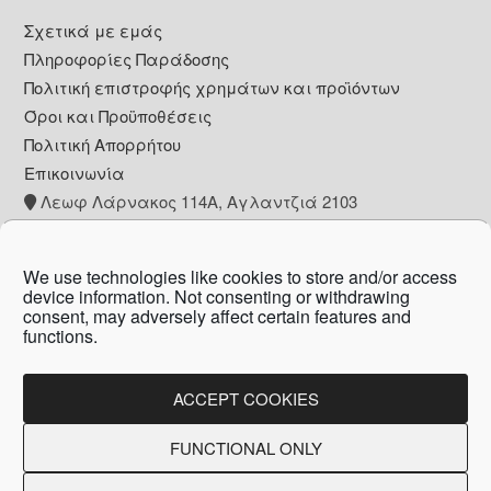
Footer
Σχετικά με εμάς
Πληροφορίες Παράδοσης
Πολιτική επιστροφής χρημάτων και προϊόντων
Όροι και Προϋποθέσεις
Πολιτική Απορρήτου
Επικοινωνία
Λεωφ Λάρνακος 114Α, Αγλαντζιά 2103
+357 22 260153
info@pharmacywow.com
We use technologies like cookies to store and/or access
device information. Not consenting or withdrawing
consent, may adversely affect certain features and
functions.
Copyright © 2026 - Pharmacy wow by Arietta
Zanni Pharmacy
ACCEPT COOKIES
FUNCTIONAL ONLY
Created by:
Blue Cloud Net