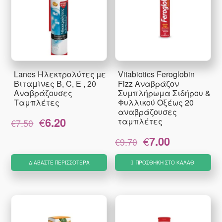
Lanes Ηλεκτρολύτες µε
Vitabiotics Feroglobin
Βιταμίνες B, C, E , 20
Fizz Αναβράζον
Αναβράζουσες
Συμπλήρωμα Σιδήρου &
Ταμπλέτες
Φυλλικού Οξέως 20
αναβράζουσες
Original
Η
€
6.20
ταμπλέτες
€
7.50
price
τρέχουσα
Original
Η
€
7.00
was:
τιμή
€
9.70
price
τρέχουσα
€7.50.
είναι:
was:
τιμή
€6.20.
ΔΙΑΒΆΣΤΕ ΠΕΡΙΣΣΌΤΕΡΑ
ΠΡΟΣΘΉΚΗ ΣΤΟ ΚΑΛΆΘΙ
€9.70.
είναι:
€7.00.