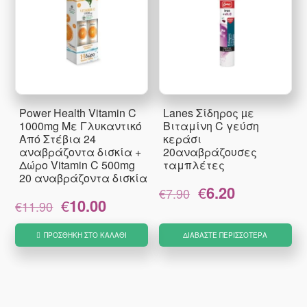
Power Health Vitamin C
Lanes Σίδηρος µε
1000mg Με Γλυκαντικό
Βιταμίνη C γεύση
Από Στέβια 24
κεράσι
αναβράζοντα δισκία +
20αναβράζουσες
Δώρο Vitamin C 500mg
ταμπλέτες
20 αναβράζοντα δισκία
Original
Η
€
6.20
€
7.90
Original
Η
€
10.00
price
τρέχουσα
€
11.90
price
τρέχουσα
was:
τιμή
was:
τιμή
€7.90.
είναι:
ΠΡΟΣΘΉΚΗ ΣΤΟ ΚΑΛΆΘΙ
ΔΙΑΒΆΣΤΕ ΠΕΡΙΣΣΌΤΕΡΑ
€11.90.
είναι:
€6.20.
€10.00.