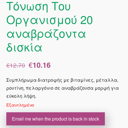
Τόνωση Του
Οργανισμού 20
αναβράζοντα
δισκία
Original
Η
€
10.16
€
12.70
price
τρέχουσα
was:
τιμή
Συμπλήρωμα διατροφής με βιταμίνες, μέταλλα,
€12.70.
είναι:
ρουτίνη, πελαργόνιο σε αναβράζουσα μορφή για
€10.16.
εύκολη λήψη.
Εξαντλημένο
Email me when the product is back in stock