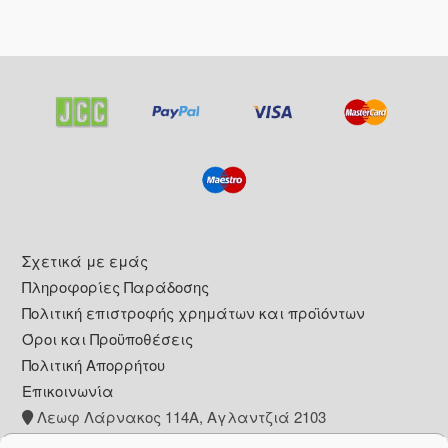
Footer
Σχετικά με εμάς
Πληροφορίες Παράδοσης
Πολιτική επιστροφής χρημάτων και προϊόντων
Όροι και Προϋποθέσεις
Πολιτική Απορρήτου
Επικοινωνία
Λεωφ Λάρνακος 114Α, Αγλαντζιά 2103
+357 22 260153