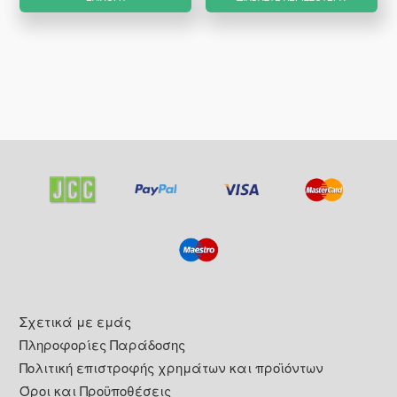
€32.35.
το
προϊόν
έχει
πολλαπλές
παραλλαγές.
Οι
επιλογές
μπορούν
να
επιλεγούν
στη
σελίδα
του
Footer
Σχετικά με εμάς
προϊόντος
Πληροφορίες Παράδοσης
Πολιτική επιστροφής χρημάτων και προϊόντων
Όροι και Προϋποθέσεις