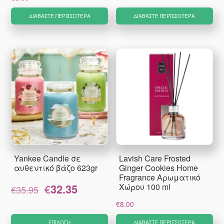
ΔΙΑΒΆΣΤΕ ΠΕΡΙΣΣΌΤΕΡΑ
ΔΙΑΒΆΣΤΕ ΠΕΡΙΣΣΌΤΕΡΑ
Yankee Candle σε
Lavish Care Frosted
αυθεντικό βάζο 623gr
Ginger Cookies Home
Fragrance Αρωματικό
Original
Η
€
32.35
Χώρου 100 ml
€
35.95
price
τρέχουσα
€
8.00
was:
τιμή
Αυτό
€35.95.
είναι:
ΕΠΙΛΟΓΉ
ΔΙΑΒΆΣΤΕ ΠΕΡΙΣΣΌΤΕΡΑ