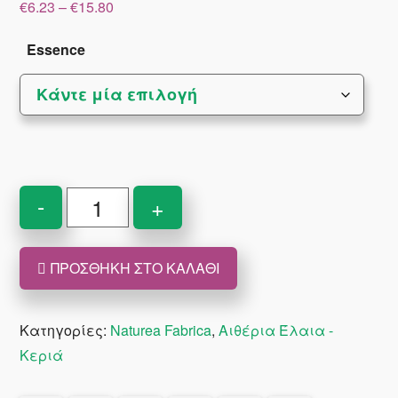
Price
€
6.23
–
€
15.80
range:
€6.23
Essence
through
€15.80
Αιθέρια
-
+
Έλαια
ποσότητα
ΠΡΟΣΘΉΚΗ ΣΤΟ ΚΑΛΆΘΙ
Κατηγορίες:
Naturea Fabrica
,
Αιθέρια Έλαια -
Κεριά