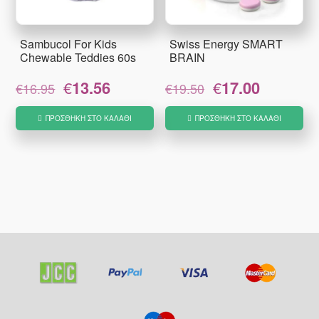
Sambucol For Kids
Swiss Energy SMART
Chewable Teddies 60s
BRAIN
Original
Η
Original
Η
€
13.56
€
17.00
€
16.95
€
19.50
price
τρέχουσα
price
τρέχουσα
was:
τιμή
was:
τιμή
ΠΡΟΣΘΉΚΗ ΣΤΟ ΚΑΛΆΘΙ
ΠΡΟΣΘΉΚΗ ΣΤΟ ΚΑΛΆΘΙ
€16.95.
είναι:
€19.50.
είναι:
€13.56.
€17.00.