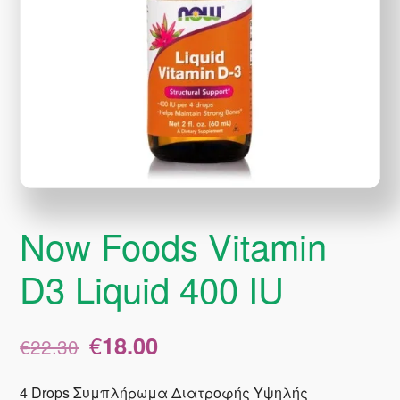
Now Foods Vitamin
D3 Liquid 400 IU
Original
Η
€
18.00
€
22.30
price
τρέχουσα
was:
τιμή
4 Drops Συμπλήρωμα Διατροφής Υψηλής