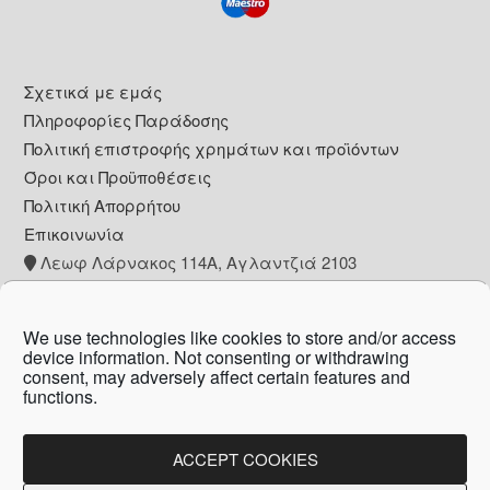
Footer
Σχετικά με εμάς
Πληροφορίες Παράδοσης
Πολιτική επιστροφής χρημάτων και προϊόντων
Όροι και Προϋποθέσεις
Πολιτική Απορρήτου
Επικοινωνία
Λεωφ Λάρνακος 114Α, Αγλαντζιά 2103
+357 22 260153
info@pharmacywow.com
We use technologies like cookies to store and/or access
device information. Not consenting or withdrawing
consent, may adversely affect certain features and
functions.
Copyright © 2026 - Pharmacy wow by Arietta
Zanni Pharmacy
ACCEPT COOKIES