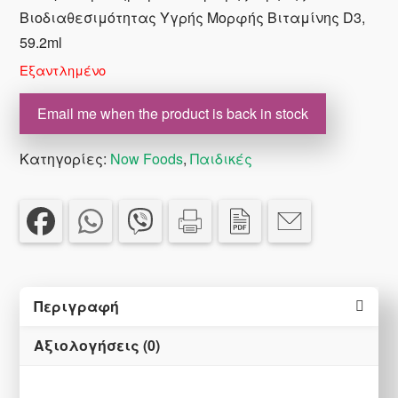
€22.30.
είναι:
Βιοδιαθεσιμότητας Υγρής Μορφής Βιταμίνης D3,
€18.00.
59.2ml
Εξαντλημένο
Email me when the product is back in stock
Κατηγορίες:
Now Foods
,
Παιδικές
Περιγραφή
Αξιολογήσεις (0)