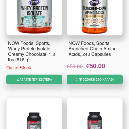
NOW Foods, Sports,
NOW Foods, Sports,
Whey Protein Isolate,
Branched-Chain Amino
Creamy Chocolate, 1.8
Acids, 240 Capsules
lbs (816 g)
Original
Η
€
50.00
€
59.00
Out of Stock
price
τρέχουσα
was:
τιμή
ΔΙΑΒΆΣΤΕ ΠΕΡΙΣΣΌΤΕΡΑ
ΠΡΟΣΘΉΚΗ ΣΤΟ ΚΑΛΆΘΙ
€59.00.
είναι:
€50.00.