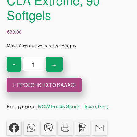
Softgels
€
39.90
Μόνο 2 απομένουν σε απόθεμα
NOW
-
+
Foods,
Sports,
ΠΡΟΣΘΉΚΗ ΣΤΟ ΚΑΛΆΘΙ
CLA
Extreme,
90
Κατηγορίες:
NOW Foods Sports
,
Πρωτεϊνες
Softgels
ποσότητα