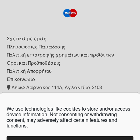
Footer
Σχετικά με εμάς
Πληροφορίες Παράδοσης
Πολιτική επιστροφής χρημάτων και προϊόντων
Όροι και Προϋποθέσεις
Πολιτική Απορρήτου
Επικοινωνία
Λεωφ Λάρνακος 114Α, Αγλαντζιά 2103
+357 22 260153
info@pharmacywow.com
We use technologies like cookies to store and/or access
device information. Not consenting or withdrawing
consent, may adversely affect certain features and
functions.
Copyright © 2026 - Pharmacy wow by Arietta