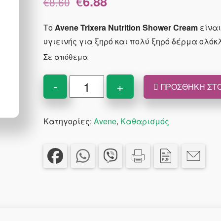
€
6.88
€
8.60
price
τρέχουσα
was:
τιμή
Το
Avene Trixera Nutrition Shower Cream
είνα
€8.60.
είναι:
υγιεινής για ξηρό και πολύ ξηρό δέρμα ολόκ
€6.88.
Σε απόθεμα
Avene
-
+
ΠΡΟΣΘΉΚΗ ΣΤΟ
Trixera
Nutrition
Κατηγορίες:
Avene
,
Καθαρισμός
Shower
Cream
Θρεπτικό
&
Ενυδατικό
Κρεμώδες
Αφρόλουτρο
100