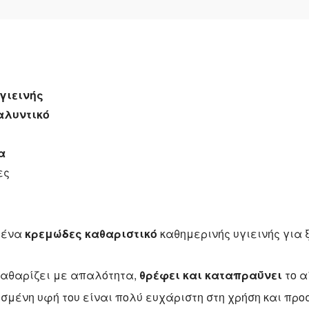
ml
ποσότητα
γιεινής
αλυντικό
α
ες
 ένα
κρεμώδες καθαριστικό
καθημερινής υγιεινής για 
καθαρίζει με απαλότητα,
θρέφει και καταπραΰνει
το α
ισμένη υφή του είναι πολύ ευχάριστη στη χρήση και πρ