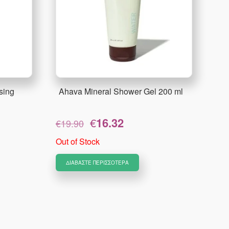
sing
Ahava Mineral Shower Gel 200 ml
Original
Η
€
16.32
€
19.90
price
τρέχουσα
was:
τιμή
Out of Stock
€19.90.
είναι:
€16.32.
ΔΙΑΒΆΣΤΕ ΠΕΡΙΣΣΌΤΕΡΑ