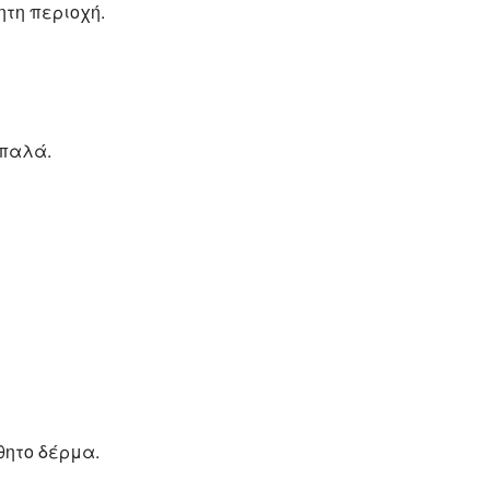
ητη περιοχή.
απαλά.
θητο δέρμα.