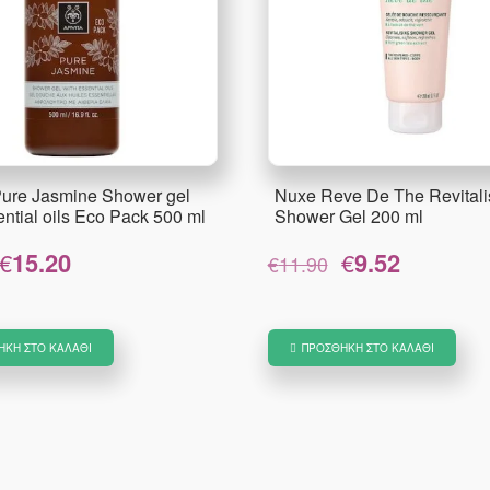
Pure Jasmine Shower gel
Nuxe Reve De The Revitali
ential oils Eco Pack 500 ml
Shower Gel 200 ml
Original
Η
Original
Η
€
15.20
€
9.52
€
11.90
price
τρέχουσα
price
τρέχουσα
was:
τιμή
was:
τιμή
€19.00.
είναι:
€11.90.
είναι:
€15.20.
€9.52.
ΉΚΗ ΣΤΟ ΚΑΛΆΘΙ
ΠΡΟΣΘΉΚΗ ΣΤΟ ΚΑΛΆΘΙ