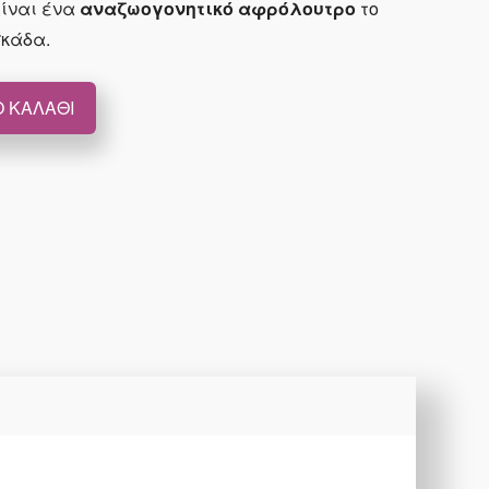
ίναι ένα
αναζωογονητικό αφρόλουτρο
το
σκάδα.
 ΚΑΛΆΘΙ