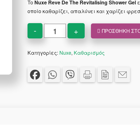
To
Nuxe Reve De The Revitalising Shower Gel
ε
€11.90.
είναι:
οποίο καθαρίζει, απαλύνει και χαρίζει φρε
€9.52.
Nuxe
-
+
ΠΡΟΣΘΉΚΗ ΣΤΟ
Reve
De
Κατηγορίες:
Nuxe
,
Καθαρισμός
The
Revitalising
Shower
Gel
200
ml
ποσότητα