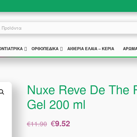
MENU
SUBMENU
SUBMENU
ΟΝΤΙΑΤΡΙΚΆ
ΟΡΘΟΠΕΔΙΚΆ
ΑΙΘΈΡΙΑ ΈΛΑΙΑ – ΚΕΡΙΆ
ΑΡΏΜ
Nuxe Reve De The R
Gel 200 ml
Original
Η
€
9.52
€
11.90
price
τρέχουσα
was:
τιμή