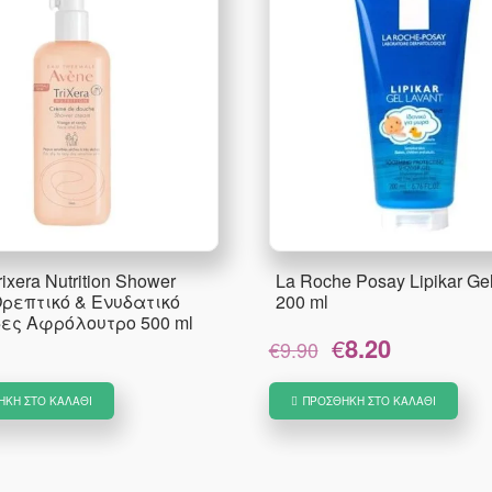
ixera Nutrition Shower
La Roche Posay Lipikar Ge
ρεπτικό & Ενυδατικό
200 ml
ες Αφρόλουτρο 500 ml
Original
Η
€
8.20
€
9.90
price
τρέχουσα
was:
τιμή
ΉΚΗ ΣΤΟ ΚΑΛΆΘΙ
ΠΡΟΣΘΉΚΗ ΣΤΟ ΚΑΛΆΘΙ
€9.90.
είναι:
€8.20.