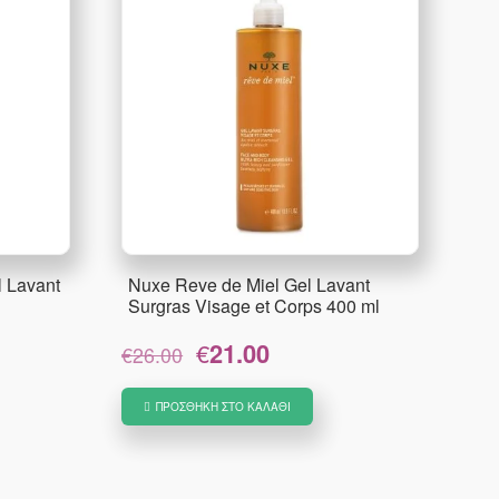
l Lavant
Nuxe Reve de Miel Gel Lavant
Surgras Visage et Corps 400 ml
Original
Η
€
21.00
€
26.00
price
τρέχουσα
was:
τιμή
ΠΡΟΣΘΉΚΗ ΣΤΟ ΚΑΛΆΘΙ
€26.00.
είναι:
€21.00.