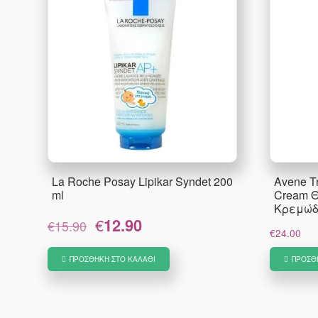
La Roche Posay Lipikar Syndet 200
Avene Tr
ml
Cream Θ
Κρεμώδ
Original
Η
€
12.90
€
15.90
€
24.00
price
τρέχουσα
was:
τιμή
ΠΡΟΣΘΉΚΗ ΣΤΟ ΚΑΛΆΘΙ
ΠΡΟΣΘ
€15.90.
είναι:
€12.90.