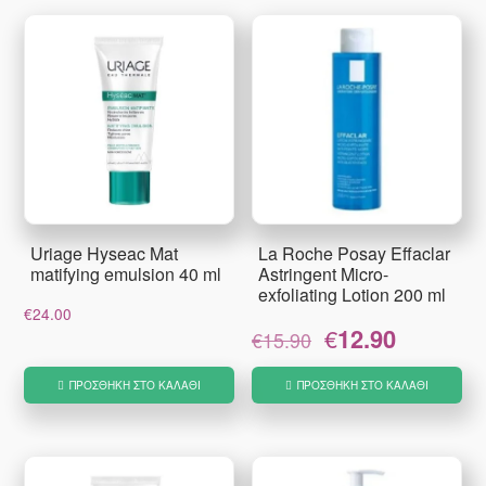
Uriage Hyseac Mat
La Roche Posay Effaclar
matifying emulsion 40 ml
Astringent Micro-
exfoliating Lotion 200 ml
€
24.00
Original
Η
€
12.90
€
15.90
price
τρέχουσα
was:
τιμή
ΠΡΟΣΘΉΚΗ ΣΤΟ ΚΑΛΆΘΙ
ΠΡΟΣΘΉΚΗ ΣΤΟ ΚΑΛΆΘΙ
€15.90.
είναι:
€12.90.