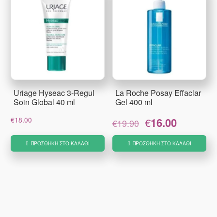
Uriage Hyseac 3-Regul
La Roche Posay Effaclar
Soin Global 40 ml
Gel 400 ml
Original
Η
€
18.00
€
16.00
€
19.90
price
τρέχουσα
was:
τιμή
ΠΡΟΣΘΉΚΗ ΣΤΟ ΚΑΛΆΘΙ
ΠΡΟΣΘΉΚΗ ΣΤΟ ΚΑΛΆΘΙ
€19.90.
είναι:
€16.00.