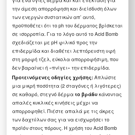
για ένα υγιές δέρμα και κατ’επέκταση για
την άμεση απορρόφηση και διείσδυση όλων
των ενεργών συστατικών απ’ αυτό,
προϋποθέτει ότι το ph του δέρματος βρίσκεται
σε ισορροπία. Για το λόγο αυτό το Acid Bomb
σχεδιάζεται με pH φιλικό προς την
επιδερμίδα και διαθέτει λεπτόρευστη υφή
στη μορφή τζελ, εύκολα απορροφήσιμη, που
δεν βαραίνει ή «πνίγει» την επιδερμίδα.
Προτεινόμενες οδηγίες χρήσης:
Απλώστε
μια μικρή ποσότητα (2 σταγόνες ή λιγότερες)
σε καθαρό, στεγνό δέρμα
το βράδυ
κάνοντας
απαλές κυκλικές κινήσεις μέχρι να
απορροφηθεί. Πιέστε απαλά με τις άκρες
των δαχτύλων σας για να εισχωρήσει το
προϊόν στους πόρους. Η χρήση του Acid Bomb