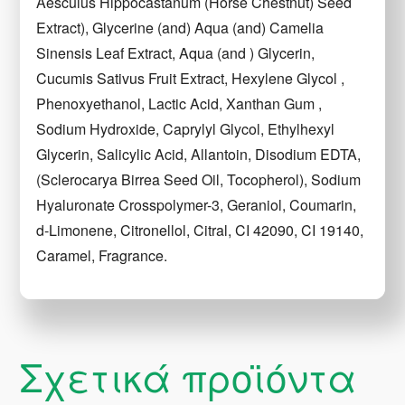
Aesculus Hippocastanum (Horse Chestnut) Seed
Extract), Glycerine (and) Aqua (and) Camelia
Sinensis Leaf Extract, Aqua (and ) Glycerin,
Cucumis Sativus Fruit Extract, Hexylene Glycol ,
Phenoxyethanol, Lactic Acid, Xanthan Gum ,
Sodium Hydroxide, Caprylyl Glycol, Ethylhexyl
Glycerin, Salicylic Acid, Allantoin, Disodium EDTA,
(Sclerocarya Birrea Seed Oil, Tocopherol), Sodium
Hyaluronate Crosspolymer-3, Geraniol, Coumarin,
d-Limonene, Citronellol, Citral, CI 42090, CI 19140,
Caramel, Fragrance.
Σχετικά προϊόντα