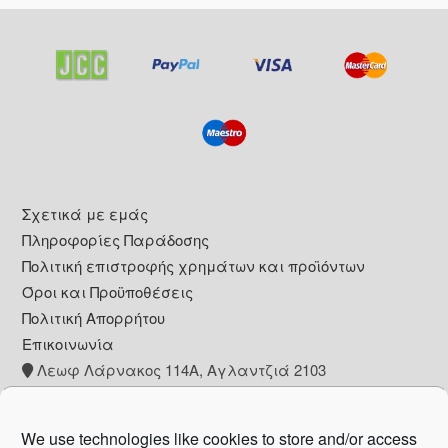
Footer
Σχετικά με εμάς
Πληροφορίες Παράδοσης
Πολιτική επιστροφής χρημάτων και προϊόντων
Όροι και Προϋποθέσεις
Πολιτική Απορρήτου
Επικοινωνία
Λεωφ Λάρνακος 114Α, Αγλαντζιά 2103
+357 22 260153
info@pharmacywow.com
We use technologies like cookies to store and/or access