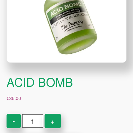
ACID BOMB
€
35.00
ACID
-
+
BOMB