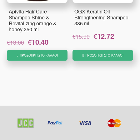
Apivita Hair Care
OGX Keratin Oil
Shampoo Shine &
Strengthening Shampoo
Revitalizing orange &
385 ml
honey 250 ml
Original
Η
€
12.72
€
15.90
Original
Η
€
10.40
price
τρέχουσα
€
13.00
price
τρέχουσα
was:
τιμή
was:
τιμή
€15.90.
είναι:
ΠΡΟΣΘΉΚΗ ΣΤΟ ΚΑΛΆΘΙ
ΠΡΟΣΘΉΚΗ ΣΤΟ ΚΑΛΆΘΙ
€13.00.
είναι:
€12.72.
€10.40.