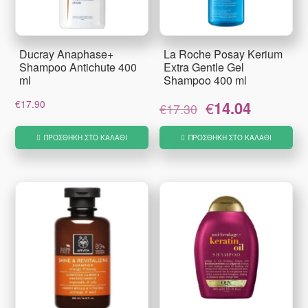
Ducray Anaphase+
La Roche Posay Kerium
Shampoo Antichute 400
Extra Gentle Gel
ml
Shampoo 400 ml
Original
Η
€
17.90
€
14.04
€
17.30
price
τρέχουσα
was:
τιμή
ΠΡΟΣΘΉΚΗ ΣΤΟ ΚΑΛΆΘΙ
ΠΡΟΣΘΉΚΗ ΣΤΟ ΚΑΛΆΘΙ
€17.30.
είναι:
€14.04.