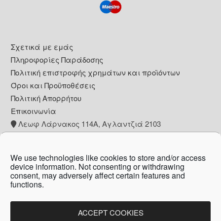
Footer
Σχετικά με εμάς
Πληροφορίες Παράδοσης
Πολιτική επιστροφής χρημάτων και προϊόντων
Όροι και Προϋποθέσεις
Πολιτική Απορρήτου
Επικοινωνία
Λεωφ Λάρνακος 114Α, Αγλαντζιά 2103
+357 22 260153
info@pharmacywow.com
We use technologies like cookies to store and/or access
device information. Not consenting or withdrawing
consent, may adversely affect certain features and
functions.
Copyright © 2026 - Pharmacy wow by Arietta
Zanni Pharmacy
ACCEPT COOKIES