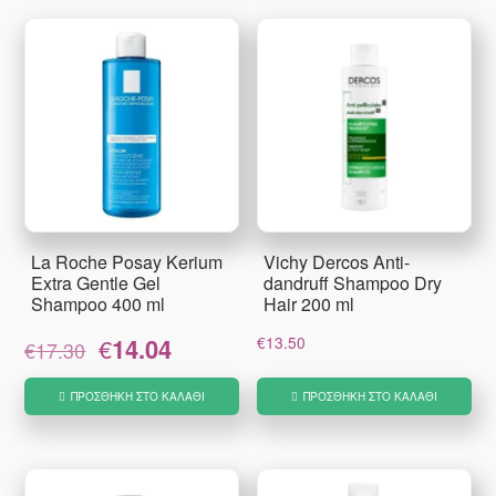
La Roche Posay Kerium
Vichy Dercos Anti-
Extra Gentle Gel
dandruff Shampoo Dry
Shampoo 400 ml
Hair 200 ml
Original
Η
€
14.04
€
13.50
€
17.30
price
τρέχουσα
was:
τιμή
ΠΡΟΣΘΉΚΗ ΣΤΟ ΚΑΛΆΘΙ
ΠΡΟΣΘΉΚΗ ΣΤΟ ΚΑΛΆΘΙ
€17.30.
είναι:
€14.04.