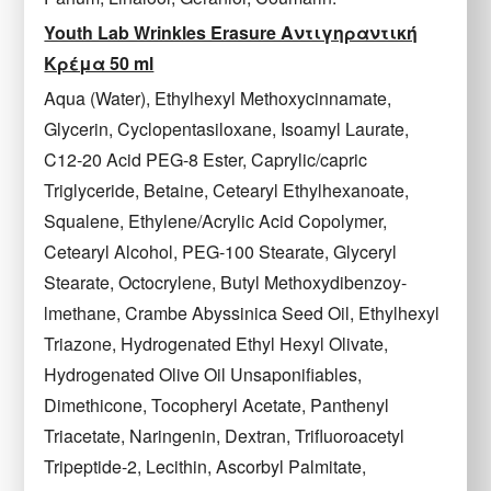
Youth Lab Wrinkles Erasure Αντιγηραντική
Κρέμα 50 ml
Aqua (Water), Ethylhexyl Methoxycinnamate,
Glycerin, Cyclopentasiloxane, Isoamyl Laurate,
C12-20 Acid PEG-8 Ester, Caprylic/capric
Triglyceride, Betaine, Cetearyl Ethylhexanoate,
Squalene, Ethylene/Acrylic Acid Copolymer,
Cetearyl Alcohol, PEG-100 Stearate, Glyceryl
Stearate, Octocrylene, Butyl Methoxydibenzoy-
lmethane, Crambe Abyssinica Seed Oil, Ethylhexyl
Triazone, Hydrogenated Ethyl Hexyl Olivate,
Hydrogenated Olive Oil Unsaponifiables,
Dimethicone, Tocopheryl Acetate, Panthenyl
Triacetate, Naringenin, Dextran, Trifluoroacetyl
Tripeptide-2, Lecithin, Ascorbyl Palmitate,