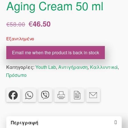
Aging Cream 50 ml
Original
Η
€
46.50
€
58.00
price
τρέχουσα
was:
τιμή
Εξαντλημένο
€58.00.
είναι:
€46.50.
Email me when the product is back in stock
Κατηγορίες:
Youth Lab
,
Αντιγήρανση
,
Καλλυντικά
,
Πρόσωπο
Περιγραφή