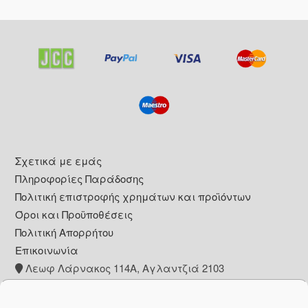
Footer
Σχετικά με εμάς
Πληροφορίες Παράδοσης
Πολιτική επιστροφής χρημάτων και προϊόντων
Όροι και Προϋποθέσεις
Πολιτική Απορρήτου
Επικοινωνία
Λεωφ Λάρνακος 114Α, Αγλαντζιά 2103
+357 22 260153
info@pharmacywow.com