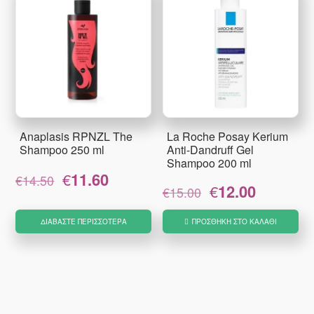
Anaplasis RPNZL The
La Roche Posay Kerium
Shampoo 250 ml
Anti-Dandruff Gel
Shampoo 200 ml
Original
Η
€
11.60
€
14.50
Original
Η
€
12.00
price
τρέχουσα
€
15.00
price
τρέχουσα
was:
τιμή
was:
τιμή
€14.50.
είναι:
ΔΙΑΒΆΣΤΕ ΠΕΡΙΣΣΌΤΕΡΑ
ΠΡΟΣΘΉΚΗ ΣΤΟ ΚΑΛΆΘΙ
€15.00.
είναι:
€11.60.
€12.00.