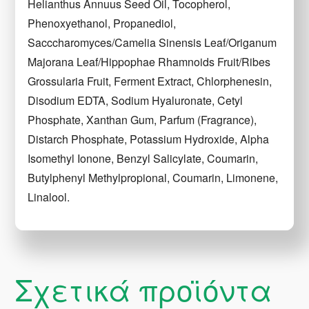
Helianthus Annuus Seed Oil, Tocopherol,
Phenoxyethanol, Propanediol,
Sacccharomyces/Camelia Sinensis Leaf/Origanum
Majorana Leaf/Hippophae Rhamnoids Fruit/Ribes
Grossularia Fruit, Ferment Extract, Chlorphenesin,
Disodium EDTA, Sodium Hyaluronate, Cetyl
Phosphate, Xanthan Gum, Parfum (Fragrance),
Distarch Phosphate, Potassium Hydroxide, Alpha
Isomethyl Ionone, Benzyl Salicylate, Coumarin,
Butylphenyl Methylpropional, Coumarin, Limonene,
Linalool.
Σχετικά προϊόντα