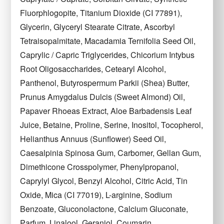
Fluorphlogopite, Titanium Dioxide (CI 77891),
Glycerin, Glyceryl Stearate Citrate, Ascorbyl
Tetraisopalmitate, Macadamia Ternifolia Seed Oil,
Caprylic / Capric Triglycerides, Chicorium Intybus
Root Oligosaccharides, Cetearyl Alcohol,
Panthenol, Butyrospermum Parkii (Shea) Butter,
Prunus Amygdalus Dulcis (Sweet Almond) Oil,
Papaver Rhoeas Extract, Aloe Barbadensis Leaf
Juice, Betaine, Proline, Serine, Inositol, Tocopherol,
Helianthus Annuus (Sunflower) Seed Oil,
Caesalpinia Spinosa Gum, Carbomer, Gellan Gum,
Dimethicone Crosspolymer, Phenylpropanol,
Caprylyl Glycol, Benzyl Alcohol, Citric Acid, Tin
Oxide, Mica (CI 77019), L-arginine, Sodium
Benzoate, Gluconolactone, Calcium Gluconate,
Parfum, Linalool, Geraniol, Coumarin.