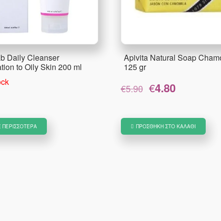
b Daily Cleanser
Apivita Natural Soap Cham
ion to Oily Skin 200 ml
125 gr
ock
Original
Η
€
4.80
€
5.90
price
τρέχουσα
was:
τιμή
€5.90.
είναι:
€4.80.
Ε ΠΕΡΙΣΣΌΤΕΡΑ
ΠΡΟΣΘΉΚΗ ΣΤΟ ΚΑΛΆΘΙ