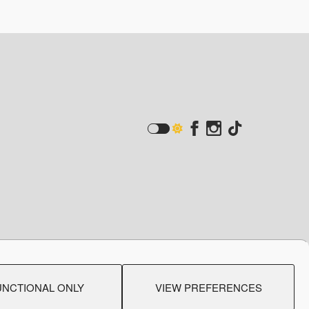
acy
Created by:
Blue Cloud Net
UNCTIONAL ONLY
VIEW PREFERENCES