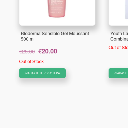
Bioderma Sensibio Gel Moussant
Youth La
500 ml
Combinat
Out of St
Original
Η
€
20.00
€
25.00
price
τρέχουσα
was:
τιμή
Out of Stock
€25.00.
είναι:
€20.00.
ΔΙΑΒΆΣΤΕ ΠΕΡΙΣΣΌΤΕΡΑ
ΔΙΑΒΆΣΤ