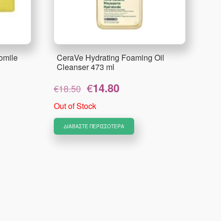
omile
CeraVe Hydrating Foaming Oil
Cleanser 473 ml
Original
Η
€
14.80
€
18.50
price
τρέχουσα
was:
τιμή
Out of Stock
€18.50.
είναι:
€14.80.
ΔΙΑΒΆΣΤΕ ΠΕΡΙΣΣΌΤΕΡΑ