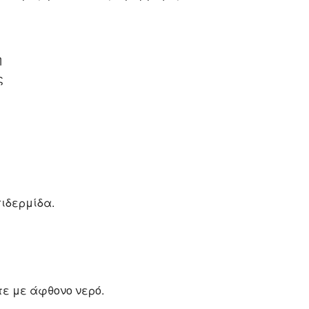
η
ς
πιδερμίδα.
τε με άφθονο νερό.