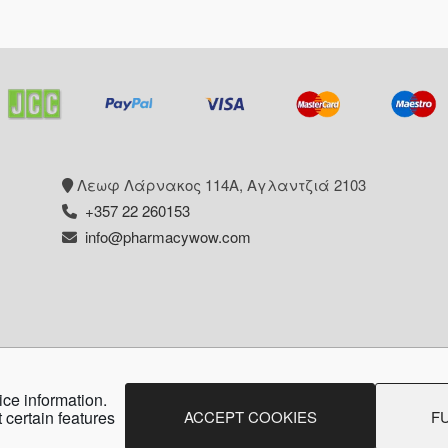
Λεωφ Λάρνακος 114Α, Αγλαντζιά 2103
+357 22 260153
info@pharmacywow.com
ice information.
pyright © 2026 - Pharmacy wow by Arietta Zanni Pharm
ACCEPT COOKIES
F
 certain features