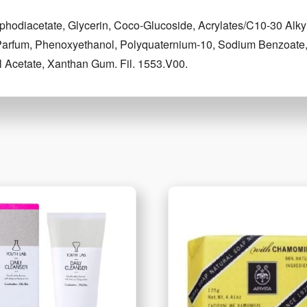
odiacetate, Glycerin, Coco-Glucoside, Acrylates/C10-30 Alk
l, Parfum, Phenoxyethanol, Polyquaternium-10, Sodium Benzoate
Acetate, Xanthan Gum. Fil. 1553.V00.