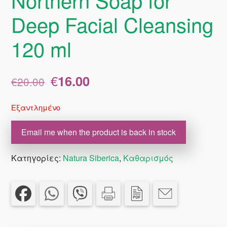
Deep Facial Cleansing
120 ml
Original
Η
€
16.00
€
20.00
price
τρέχουσα
was:
τιμή
Εξαντλημένο
€20.00.
είναι:
€16.00.
Email me when the product is back in stock
Κατηγορίες:
Natura Siberica
,
Καθαρισμός