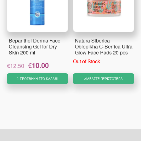
Bepanthol Derma Face
Natura Siberica
Cleansing Gel for Dry
Oblepikha C-Berrica Ultra
Skin 200 ml
Glow Face Pads 20 pcs
Out of Stock
Original
Η
€
10.00
€
12.50
price
τρέχουσα
was:
τιμή
ΠΡΟΣΘΉΚΗ ΣΤΟ ΚΑΛΆΘΙ
ΔΙΑΒΆΣΤΕ ΠΕΡΙΣΣΌΤΕΡΑ
€12.50.
είναι:
€10.00.