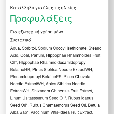
Κατάλληλο για όλες τις ηλικίες.
Προφυλάξεις
Για εξωτερική χρήση μόνο.
Συστατικά
Aqua, Sorbitol, Sodium Cocoyl Isethionate, Stearic
Acid, Coal, Parfum, Hippophae Rhaimnoides Fruit
Oil*, Hippophae Rhaimnoidesamidopropyl
BetaineHR, Pinus Sibirica Needle ExtractWH,
Pineamidopropyl BetainePS, Picea Obovata
Needle ExtractWH, Abies Sibirica Needle
ExtractWH, Shizandra Chinensis Fruit Extract,
Linum Usitatissimum Seed Oil*, Rubus Idaeus
Seed Oil*, Rubus Chamaemorus Seed Oil, Betula
Alba Sap*, Vaccinium Vitis-Idaea Fruit Extract,