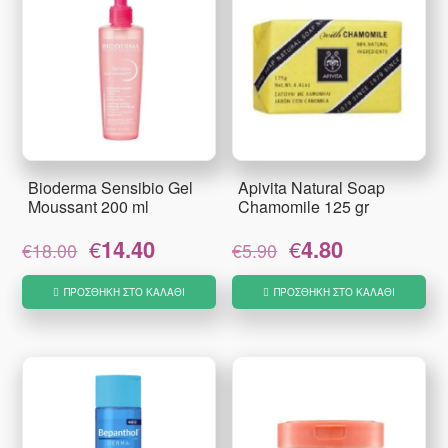
Bioderma Sensibio Gel
Apivita Natural Soap
Moussant 200 ml
Chamomile 125 gr
Original
Η
Original
Η
€
14.40
€
4.80
€
18.00
€
5.90
price
τρέχουσα
price
τρέχουσα
was:
τιμή
was:
τιμή
ΠΡΟΣΘΉΚΗ ΣΤΟ ΚΑΛΆΘΙ
ΠΡΟΣΘΉΚΗ ΣΤΟ ΚΑΛΆΘΙ
€18.00.
είναι:
€5.90.
είναι:
€14.40.
€4.80.