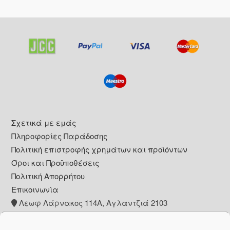
Footer
Σχετικά με εμάς
Πληροφορίες Παράδοσης
Πολιτική επιστροφής χρημάτων και προϊόντων
Όροι και Προϋποθέσεις
Πολιτική Απορρήτου
Επικοινωνία
Λεωφ Λάρνακος 114Α, Αγλαντζιά 2103
+357 22 260153
info@pharmacywow.com