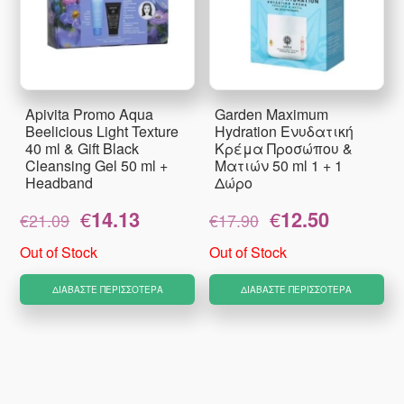
Apivita Promo Aqua
Garden Maximum
Beelicious Light Texture
Hydration Ενυδατική
40 ml & Gift Black
Κρέμα Προσώπου &
Cleansing Gel 50 ml +
Ματιών 50 ml 1 + 1
Headband
Δώρο
Original
Η
Original
Η
€
14.13
€
12.50
€
21.09
€
17.90
price
τρέχουσα
price
τρέχουσα
was:
τιμή
was:
τιμή
Out of Stock
Out of Stock
€21.09.
είναι:
€17.90.
είναι:
€14.13.
€12.50.
ΔΙΑΒΆΣΤΕ ΠΕΡΙΣΣΌΤΕΡΑ
ΔΙΑΒΆΣΤΕ ΠΕΡΙΣΣΌΤΕΡΑ