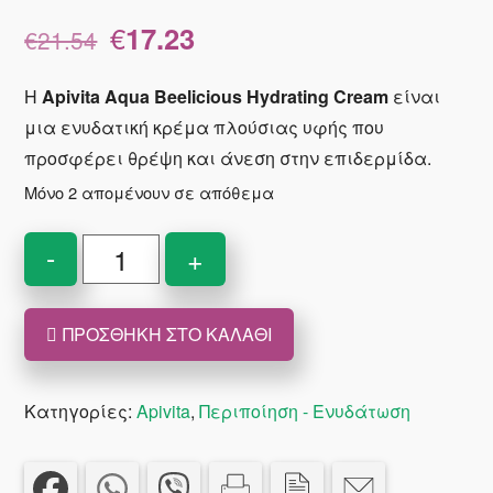
Original
Η
€
17.23
€
21.54
price
τρέχουσα
was:
τιμή
Η
Apivita Aqua Beelicious Hydrating Cream
είναι
€21.54.
είναι:
μια ενυδατική κρέμα πλούσιας υφής που
€17.23.
προσφέρει θρέψη και άνεση στην επιδερμίδα.
Μόνο 2 απομένουν σε απόθεμα
Apivita
-
+
Aqua
Beelicious
ΠΡΟΣΘΉΚΗ ΣΤΟ ΚΑΛΆΘΙ
Hydrating
Cream
Rich
Κατηγορίες:
Apivita
,
Περιποίηση - Ενυδάτωση
Texture
40