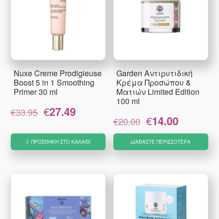
Nuxe Creme Prodigieuse
Garden Αντιρυτιδική
Boost 5 in 1 Smoothing
Κρέμα Προσώπου &
Primer 30 ml
Ματιών Limited Edition
100 ml
Original
Η
€
27.49
€
33.95
Original
Η
price
τρέχουσα
€
14.00
€
20.00
price
τρέχουσα
was:
τιμή
was:
τιμή
€33.95.
είναι:
ΠΡΟΣΘΉΚΗ ΣΤΟ ΚΑΛΆΘΙ
ΔΙΑΒΆΣΤΕ ΠΕΡΙΣΣΌΤΕΡΑ
€20.00.
είναι:
€27.49.
€14.00.