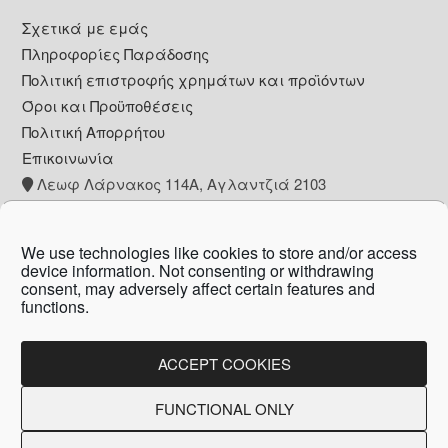
Footer
Σχετικά με εμάς
Πληροφορίες Παράδοσης
Πολιτική επιστροφής χρημάτων και προϊόντων
Όροι και Προϋποθέσεις
Πολιτική Απορρήτου
Επικοινωνία
Λεωφ Λάρνακος 114Α, Αγλαντζιά 2103
+357 22 260153
info@pharmacywow.com
We use technologies like cookies to store and/or access
device information. Not consenting or withdrawing
consent, may adversely affect certain features and
functions.
Copyright © 2026 - Pharmacy wow by Arietta
Zanni Pharmacy
ACCEPT COOKIES
FUNCTIONAL ONLY
Created by:
Blue Cloud Net