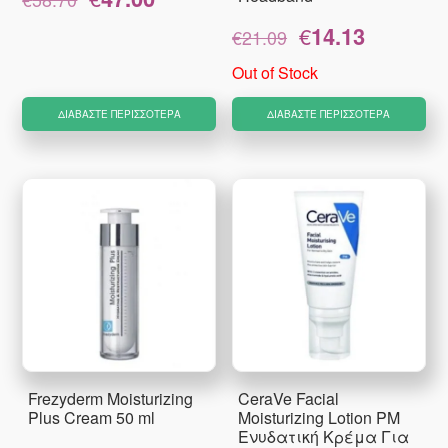
price
τρέχουσα
Original
Η
€
14.13
was:
τιμή
€
21.09
price
τρέχουσα
€58.70.
είναι:
was:
τιμή
Out of Stock
€47.00.
€21.09.
είναι:
€14.13.
ΔΙΑΒΆΣΤΕ ΠΕΡΙΣΣΌΤΕΡΑ
ΔΙΑΒΆΣΤΕ ΠΕΡΙΣΣΌΤΕΡΑ
Frezyderm Moisturizing
CeraVe Facial
Plus Cream 50 ml
Moisturizing Lotion PM
Ενυδατική Κρέμα Για