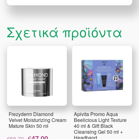
Σχετικά προϊόντα
Frezyderm Diamond
Apivita Promo Aqua
Velvet Moisturizing Cream
Beelicious Light Texture
Mature Skin 50 ml
40 ml & Gift Black
Cleansing Gel 50 ml +
Original
Η
€
47.00
Headband
€
58.70