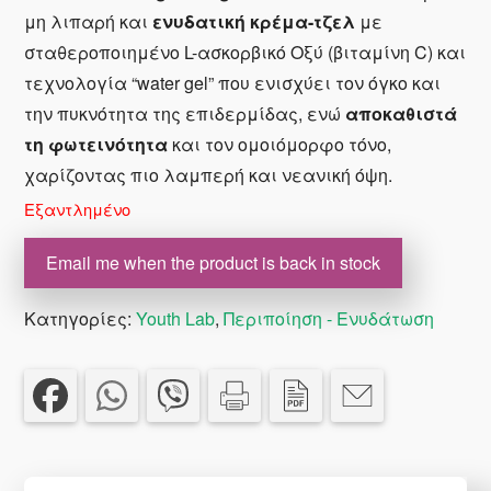
€45.95.
είναι:
μη λιπαρή και
ενυδατική κρέμα-τζελ
με
€39.00.
σταθεροποιημένo L-ασκορβικό Οξύ (βιταμίνη C) και
τεχνολογία “water gel” που ενισχύει τον όγκο και
την πυκνότητα της επιδερμίδας, ενώ
αποκαθιστά
τη φωτεινότητα
και τον ομοιόμορφο τόνο,
χαρίζοντας πιο λαμπερή και νεανική όψη.
Εξαντλημένο
Email me when the product is back in stock
Κατηγορίες:
Youth Lab
,
Περιποίηση - Ενυδάτωση