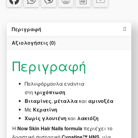
Nails
90
caps
Περιγραφή
ποσότητα
Αξιολογήσεις (0)
Περιγραφή
Πολυφόρμουλα ενάντια
στη
τριχόπτωση
Βιταμίνες
,
μέταλλα
και
αμινοξέα
Με
Κερατίνη
Χωρίς γλουτένη
και
λακτόζη
H
Now Skin Hair Nails
formula
περιέχει το
δραστικό συστατικό
Cynatine™ ΗΝS
, μία