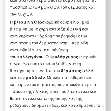
καθιστά ιδιαίτερα αποτελεσματική για την
προστασία των μαλλιών, του δέρματος και
των νυχιών.
Η
βιταμίνη C
(ασκορβικό οξύ): είναι μια
βιταμίνη με ισχυρή
αντιοξειδωτική
και
αντιγηραντική δράση που βοηθάει στην
αντίσταση του δέρματος στην υπεριώδη
ακτινοβολία, και στη σύνθεση
του
κολλαγόνου
. Ο
ψευδάργυρος
(κιτρικός)
είναι ένα συστατικό «κλειδί» για τη
διατήρηση της υγείας του
δέρματος
αλλά
και των
μαλλιών
. Μειώνει τη φθορά των
κυττάρων του δέρματος που προκύπτει με τη
πάροδο της ηλικίας, δρα προστατευτικά και
θεραπευτικά κατά της ακμής και της
ροδόχρους δερματίτιδας, και καταπραΰνει το