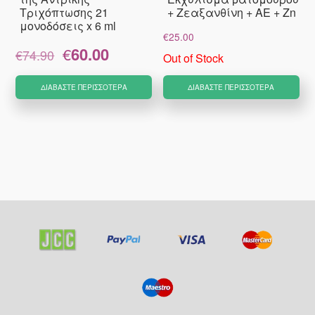
Τριχόπτωσης 21
+ Ζεαξανθίνη + AE + Zn
μονοδόσεις x 6 ml
€
25.00
Original
Η
€
60.00
€
74.90
Out of Stock
price
τρέχουσα
was:
τιμή
ΔΙΑΒΆΣΤΕ ΠΕΡΙΣΣΌΤΕΡΑ
ΔΙΑΒΆΣΤΕ ΠΕΡΙΣΣΌΤΕΡΑ
€74.90.
είναι:
€60.00.