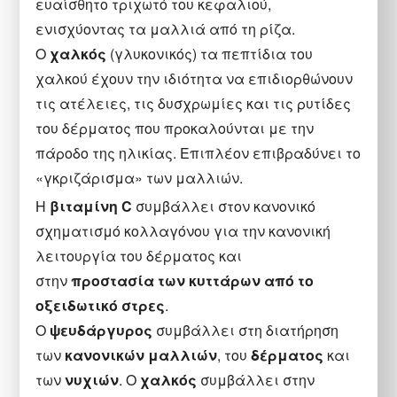
ευαίσθητο τριχωτό του κεφαλιού,
ενισχύοντας τα μαλλιά από τη ρίζα.
Ο
χαλκός
(γλυκονικός) τα πεπτίδια του
χαλκού έχουν την ιδιότητα να επιδιορθώνουν
τις ατέλειες, τις δυσχρωμίες και τις ρυτίδες
του δέρματος που προκαλούνται με την
πάροδο της ηλικίας. Επιπλέον επιβραδύνει το
«γκριζάρισμα» των μαλλιών.
Η
βιταμίνη C
συμβάλλει στον κανονικό
σχηματισμό κολλαγόνου για την κανονική
λειτουργία του δέρματος και
στην
προστασία των κυττάρων από το
οξειδωτικό στρες
.
Ο
ψευδάργυρος
συμβάλλει στη διατήρηση
των
κανονικών μαλλιών
, του
δέρματος
και
των
νυχιών
. Ο
χαλκός
συμβάλλει στην