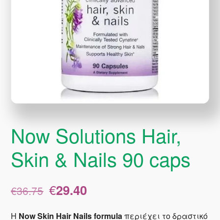
Now Solutions Hair,
Skin & Nails 90 caps
Original
Η
€
29.40
€
36.75
price
τρέχουσα
was:
τιμή
H
Now Skin Hair Nails
formula
περιέχει το δραστικό