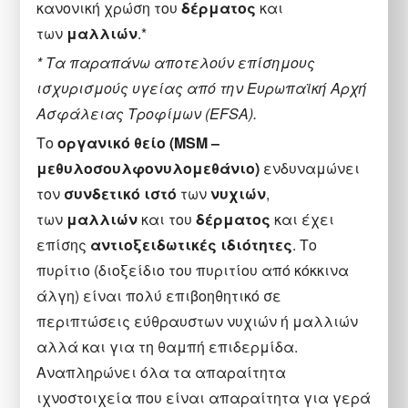
κανονική χρώση του
δέρματος
και
των
μαλλιών
.*
* Τα παραπάνω αποτελούν επίσημους
ισχυρισμούς υγείας από την Eυρωπαϊκή Αρχή
Ασφάλειας Τροφίμων (EFSA).
Το
οργανικό θείο (MSM –
μεθυλοσουλφονυλομεθάνιο)
ενδυναμώνει
τον
συνδετικό ιστό
των
νυχιών
,
των
μαλλιών
και του
δέρματος
και έχει
επίσης
αντιοξειδωτικές ιδιότητες
. Το
πυρίτιο (διοξείδιο του πυριτίου από κόκκινα
άλγη) είναι πολύ επιβοηθητικό σε
περιπτώσεις εύθραυστων νυχιών ή μαλλιών
αλλά και για τη θαμπή επιδερμίδα.
Αναπληρώνει όλα τα απαραίτητα
ιχνοστοιχεία που είναι απαραίτητα για γερά