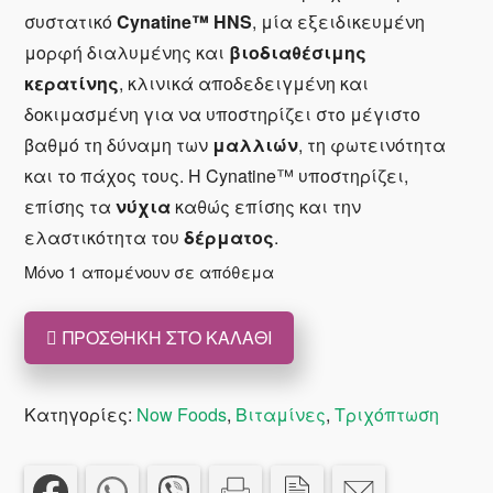
€36.75.
είναι:
συστατικό
Cynatine™ ΗΝS
, μία εξειδικευμένη
€29.40.
μορφή διαλυμένης και
βιοδιαθέσιμης
κερατίνης
, κλινικά αποδεδειγμένη και
δοκιμασμένη για να υποστηρίζει στο μέγιστο
βαθμό τη δύναμη των
μαλλιών
, τη φωτεινότητα
και το πάχος τους. Η Cynatine™ υποστηρίζει,
επίσης τα
νύχια
καθώς επίσης και την
ελαστικότητα του
δέρματος
.
Μόνο 1 απομένουν σε απόθεμα
ΠΡΟΣΘΉΚΗ ΣΤΟ ΚΑΛΆΘΙ
Now
Solutions
Hair,
Κατηγορίες:
Now Foods
,
Βιταμίνες
,
Τριχόπτωση
Skin
&