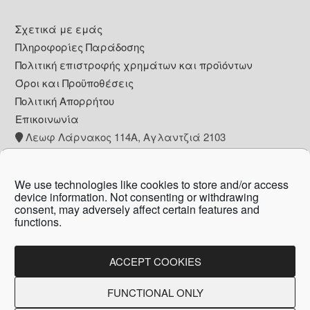
Footer
Σχετικά με εμάς
Πληροφορίες Παράδοσης
Πολιτική επιστροφής χρημάτων και προϊόντων
Όροι και Προϋποθέσεις
Πολιτική Απορρήτου
Επικοινωνία
Λεωφ Λάρνακος 114Α, Αγλαντζιά 2103
+357 22 260153
info@pharmacywow.com
We use technologies like cookies to store and/or access
device information. Not consenting or withdrawing
consent, may adversely affect certain features and
functions.
Copyright © 2026 - Pharmacy wow by Arietta
Zanni Pharmacy
ACCEPT COOKIES
FUNCTIONAL ONLY
Created by:
Blue Cloud Net