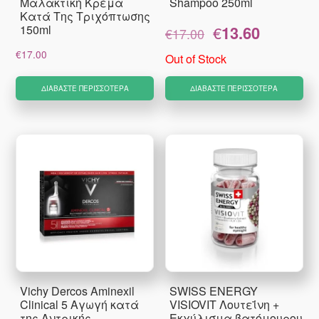
Μαλακτική Κρέμα
Shampoo 250ml
Κατά Της Τριχόπτωσης
Original
Η
150ml
€
13.60
€
17.00
price
τρέχουσα
€
17.00
was:
τιμή
Out of Stock
€17.00.
είναι:
€13.60.
ΔΙΑΒΆΣΤΕ ΠΕΡΙΣΣΌΤΕΡΑ
ΔΙΑΒΆΣΤΕ ΠΕΡΙΣΣΌΤΕΡΑ
Vichy Dercos Aminexil
SWISS ENERGY
Clinical 5 Αγωγή κατά
VISIOVIT Λουτεΐνη +
της Αντρικής
Εκχύλισμα βατόμουρου