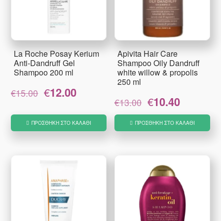
La Roche Posay Kerium
Apivita Hair Care
Anti-Dandruff Gel
Shampoo Oily Dandruff
Shampoo 200 ml
white willow & propolis
250 ml
Original
Η
€
12.00
€
15.00
Original
Η
price
τρέχουσα
€
10.40
€
13.00
price
τρέχουσα
was:
τιμή
was:
τιμή
€15.00.
είναι:
ΠΡΟΣΘΉΚΗ ΣΤΟ ΚΑΛΆΘΙ
ΠΡΟΣΘΉΚΗ ΣΤΟ ΚΑΛΆΘΙ
€13.00.
είναι:
€12.00.
€10.40.