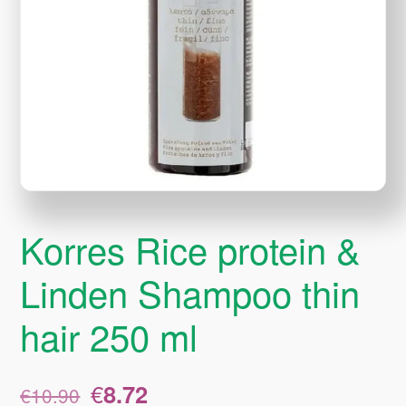
Korres Rice protein &
Linden Shampoo thin
hair 250 ml
Original
Η
€
8.72
€
10.90