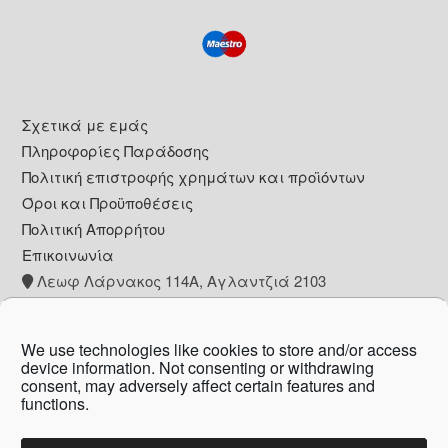
Footer
Σχετικά με εμάς
Πληροφορίες Παράδοσης
Πολιτική επιστροφής χρημάτων και προϊόντων
Όροι και Προϋποθέσεις
Πολιτική Απορρήτου
Επικοινωνία
Λεωφ Λάρνακος 114Α, Αγλαντζιά 2103
+357 22 260153
info@pharmacywow.com
We use technologies like cookies to store and/or access
device information. Not consenting or withdrawing
consent, may adversely affect certain features and
functions.
Copyright © 2026 - Pharmacy wow by Arietta