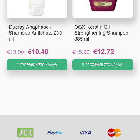
Ducray Anaphase+
OGX Keratin Oil
Shampoo Antichute 200
Strengthening Shampoo
ml
385 ml
Original
Η
Original
Η
€
10.40
€
12.72
€
13.00
€
15.90
price
τρέχουσα
price
τρέχουσα
was:
τιμή
was:
τιμή
ΠΡΟΣΘΉΚΗ ΣΤΟ ΚΑΛΆΘΙ
ΠΡΟΣΘΉΚΗ ΣΤΟ ΚΑΛΆΘΙ
€13.00.
είναι:
€15.90.
είναι:
€10.40.
€12.72.