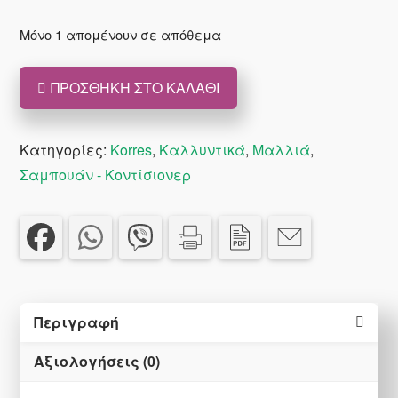
price
τρέχουσα
was:
τιμή
Μόνο 1 απομένουν σε απόθεμα
€10.90.
είναι:
€8.72.
ΠΡΟΣΘΉΚΗ ΣΤΟ ΚΑΛΆΘΙ
Korres
Rice
protein
Κατηγορίες:
Korres
,
Καλλυντικά
,
Μαλλιά
,
&
Σαμπουάν - Κοντίσιονερ
Linden
Shampoo
thin
hair
250
Περιγραφή
ml
ποσότητα
Αξιολογήσεις (0)