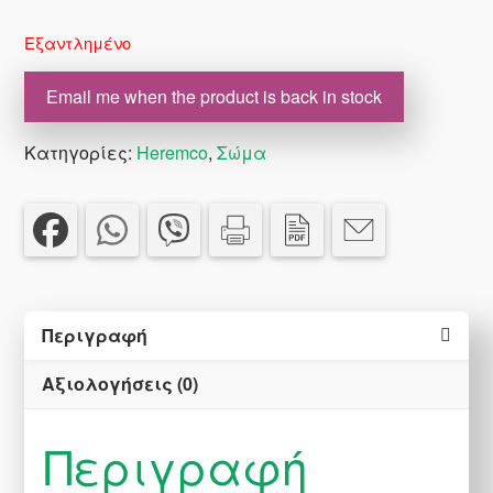
price
τρέχουσα
was:
τιμή
Εξαντλημένο
€24.90.
είναι:
€19.92.
Email me when the product is back in stock
Κατηγορίες:
Heremco
,
Σώμα
Περιγραφή
Αξιολογήσεις (0)
Περιγραφή