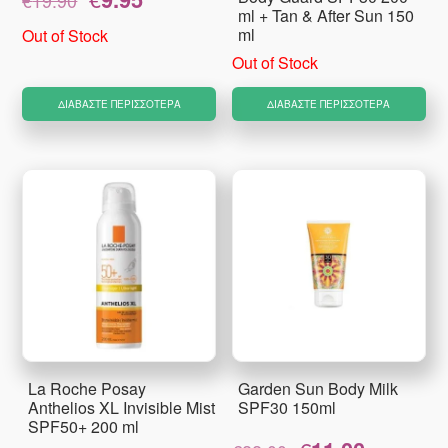
€
19.90
price
τρέχουσα
ml + Tan & After Sun 150
was:
τιμή
ml
Out of Stock
€19.90.
είναι:
Out of Stock
€9.95.
ΔΙΑΒΆΣΤΕ ΠΕΡΙΣΣΌΤΕΡΑ
ΔΙΑΒΆΣΤΕ ΠΕΡΙΣΣΌΤΕΡΑ
La Roche Posay
Garden Sun Body Milk
Anthelios XL Invisible Mist
SPF30 150ml
SPF50+ 200 ml
Original
Η