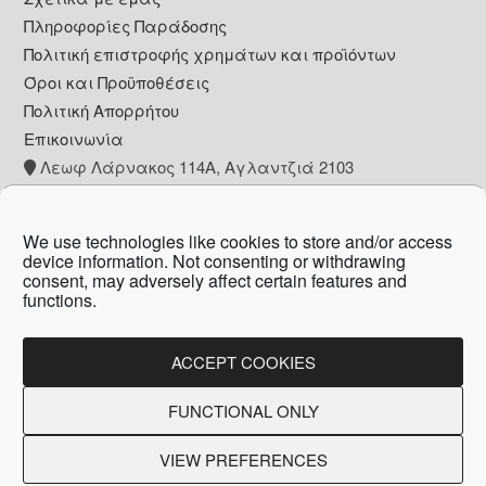
Footer
Πληροφορίες Παράδοσης
Πολιτική επιστροφής χρημάτων και προϊόντων
Όροι και Προϋποθέσεις
Πολιτική Απορρήτου
Επικοινωνία
Λεωφ Λάρνακος 114Α, Αγλαντζιά 2103
+357 22 260153
info@pharmacywow.com
We use technologies like cookies to store and/or access
device information. Not consenting or withdrawing
consent, may adversely affect certain features and
functions.
Copyright © 2026 - Pharmacy wow by Arietta
Zanni Pharmacy
ACCEPT COOKIES
FUNCTIONAL ONLY
Created by:
Blue Cloud Net
VIEW PREFERENCES