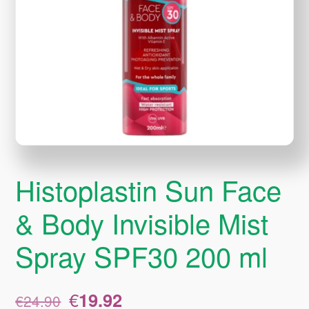
Histoplastin Sun Face
& Body Invisible Mist
Spray SPF30 200 ml
Original
Η
€
19.92
€
24.90