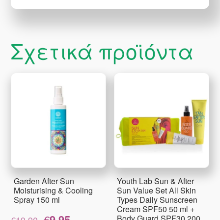
Σχετικά προϊόντα
Garden After Sun
Youth Lab Sun & After
Moisturising & Cooling
Sun Value Set All Skin
Spray 150 ml
Types Daily Sunscreen
Cream SPF50 50 ml +
Original
Η
€
9.95
Body Guard SPF30 200