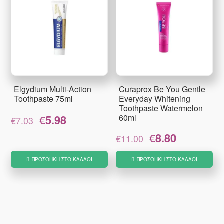
Elgydium Multi-Action
Curaprox Be You Gentle
Toothpaste 75ml
Everyday Whitening
Toothpaste Watermelon
Original
Η
€
5.98
60ml
€
7.03
price
τρέχουσα
Original
Η
€
8.80
was:
τιμή
€
11.00
price
τρέχουσα
€7.03.
είναι:
was:
τιμή
€5.98.
ΠΡΟΣΘΉΚΗ ΣΤΟ ΚΑΛΆΘΙ
ΠΡΟΣΘΉΚΗ ΣΤΟ ΚΑΛΆΘΙ
€11.00.
είναι:
€8.80.