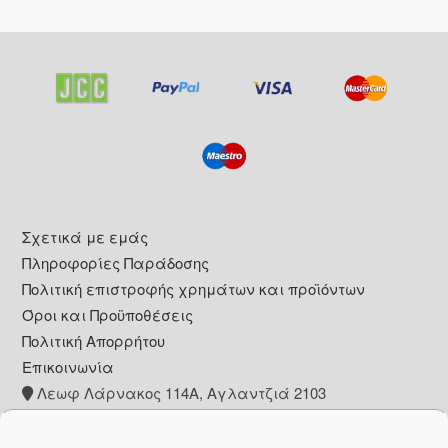
Footer
Σχετικά με εμάς
Πληροφορίες Παράδοσης
Πολιτική επιστροφής χρημάτων και προϊόντων
Όροι και Προϋποθέσεις
Πολιτική Απορρήτου
Επικοινωνία
Λεωφ Λάρνακος 114Α, Αγλαντζιά 2103
+357 22 260153
info@pharmacywow.com