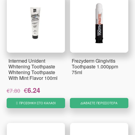
Intermed Unident
Frezyderm Gingivitis
Whitening Toothpaste
Toothpaste 1.000ppm
Whitening Toothpaste
75ml
With Mint Flavor 100ml
Original
Η
€
6.24
€
7.80
price
τρέχουσα
was:
τιμή
ΠΡΟΣΘΉΚΗ ΣΤΟ ΚΑΛΆΘΙ
ΔΙΑΒΆΣΤΕ ΠΕΡΙΣΣΌΤΕΡΑ
€7.80.
είναι:
€6.24.