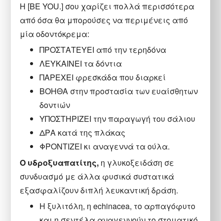
Η [BE YOU.] σου χαρίζει πολλά περισσότερα
από όσα θα μπορούσες να περιμένεις από
μία οδοντόκρεμα:
ΠΡΟΣΤΑΤΕΥΕΙ από την τερηδόνα
ΛΕΥΚΑΙΝΕΙ τα δόντια
ΠΑΡΕΧΕΙ φρεσκάδα που διαρκεί
ΒΟΗΘΑ στην προστασία των ευαίσθητων
δοντιών
ΥΠΟΣΤΗΡΙΖΕΙ την παραγωγή του σάλιου
ΔΡΑ κατά της πλάκας
ΦΡΟΝΤΙΖΕΙ κι αναγεννά τα ούλα.
Ο υδροξυαπατίτης,
η γλυκοξειδάση σε
συνδυασμό με άλλα φυσικά συστατικά
εξασφαλίζουν διπλή λευκαντική δράση.
Η ξυλιτόλη, η echinacea, το αρπαγόφυτο
και η σεντέλα αναγεννούν το στοματικό