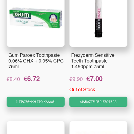
Gum Paroex Toothpaste
Frezyderm Sensitive
0,06% CHX + 0,05% CPC
Teeth Toothpaste
75ml
1.450ppm 75ml
Original
Η
Original
Η
€
6.72
€
7.00
€
8.40
€
9.90
price
τρέχουσα
price
τρέχουσα
was:
τιμή
was:
τιμή
Out of Stock
€8.40.
είναι:
€9.90.
είναι:
€6.72.
€7.00.
ΠΡΟΣΘΉΚΗ ΣΤΟ ΚΑΛΆΘΙ
ΔΙΑΒΆΣΤΕ ΠΕΡΙΣΣΌΤΕΡΑ