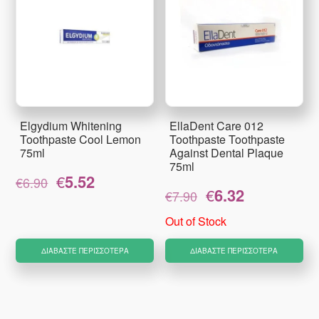
Elgydium Whitening
EllaDent Care 012
Toothpaste Cool Lemon
Toothpaste Toothpaste
75ml
Against Dental Plaque
75ml
Original
Η
€
5.52
€
6.90
Original
Η
price
τρέχουσα
€
6.32
€
7.90
price
τρέχουσα
was:
τιμή
was:
τιμή
€6.90.
είναι:
Out of Stock
€7.90.
είναι:
€5.52.
€6.32.
ΔΙΑΒΆΣΤΕ ΠΕΡΙΣΣΌΤΕΡΑ
ΔΙΑΒΆΣΤΕ ΠΕΡΙΣΣΌΤΕΡΑ