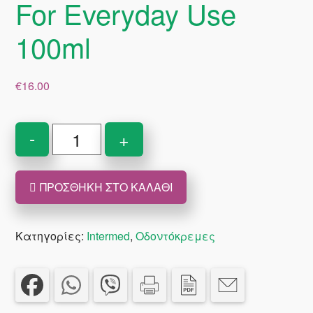
For Everyday Use
100ml
€
16.00
Intermed
-
+
Unident
Black
ΠΡΟΣΘΉΚΗ ΣΤΟ ΚΑΛΆΘΙ
&
Gold
Whitening
Κατηγορίες:
Intermed
,
Οδοντόκρεμες
Toothpaste
Specially
Designed
For