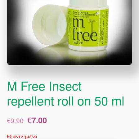
M Free Insect
repellent roll on 50 ml
Original
Η
€
7.00
€
9.90
price
τρέχουσα
was:
τιμή
Εξαντλημένο