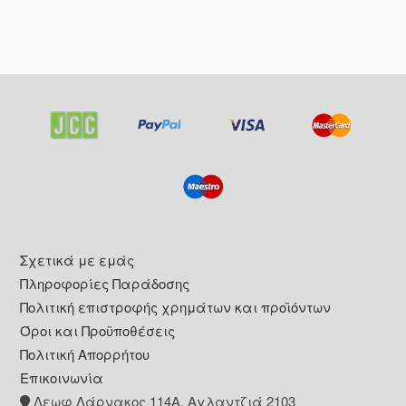
Footer
Σχετικά με εμάς
Πληροφορίες Παράδοσης
Πολιτική επιστροφής χρημάτων και προϊόντων
Όροι και Προϋποθέσεις
Πολιτική Απορρήτου
Επικοινωνία
Λεωφ Λάρνακος 114Α, Αγλαντζιά 2103