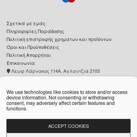
Footer
Σχετικά με εμάς
Πληροφορίες Παράδοσης
Πολιτική επιστροφής χρημάτων και προϊόντων
Όροι και Προϋποθέσεις
Πολιτική Απορρήτου
Επικοινωνία
Λεωφ Λάρνακος 114Α, Αγλαντζιά 2103
+357 22 260153
info@pharmacywow.com
We use technologies like cookies to store and/or access
device information. Not consenting or withdrawing
consent, may adversely affect certain features and
functions.
Copyright © 2026 - Pharmacy wow by Arietta
Zanni Pharmacy
ACCEPT COOKIES