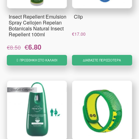
Insect Repellent Emulsion
Clip
Spray Cellojen Repelan
Botanicals Natural Insect
Repellent 100ml
€
17.00
Original
Η
€
6.80
€
8.50
price
τρέχουσα
was:
τιμή
ΠΡΟΣΘΉΚΗ ΣΤΟ ΚΑΛΆΘΙ
ΔΙΑΒΆΣΤΕ ΠΕΡΙΣΣΌΤΕΡΑ
€8.50.
είναι:
€6.80.