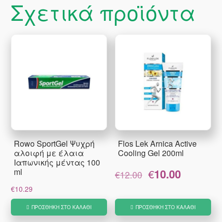
Σχετικά προϊόντα
Rowo SportGel Ψυχρή
Flos Lek Arnica Active
αλοιφή με έλαια
Cooling Gel 200ml
Ιαπωνικής μέντας 100
Original
Η
ml
€
10.00
€
12.00
price
τρέχουσα
€
10.29
was:
τιμή
€12.00.
είναι:
ΠΡΟΣΘΉΚΗ ΣΤΟ ΚΑΛΆΘΙ
ΠΡΟΣΘΉΚΗ ΣΤΟ ΚΑΛΆΘΙ
€10.00.