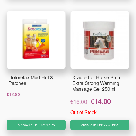
Dolorelax Med Hot 3
Krauterhof Horse Balm
Patches
Extra Strong Warming
Massage Gel 250ml
€
12.90
Original
Η
€
14.00
€
16.00
price
τρέχουσα
was:
τιμή
Out of Stock
€16.00.
είναι:
€14.00.
ΔΙΑΒΆΣΤΕ ΠΕΡΙΣΣΌΤΕΡΑ
ΔΙΑΒΆΣΤΕ ΠΕΡΙΣΣΌΤΕΡΑ