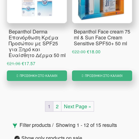
Bepanthol Derma
Bepanthol Face cream 75
Επανόρθωση Κρέμα
ml & Sun Face Cream
Προσώπου με SPF25
Sensitive SPF50+ 50 ml
για Ξηρό και
Original
Η
€
22.00
€
18.00
Ευαίσθητο Δέρμα 50 ml
price
τρέχουσα
Original
Η
€
21.96
€
17.57
was:
τιμή
price
τρέχουσα
€22.00.
είναι:
ΠΡΟΣΘΉΚΗ ΣΤΟ ΚΑΛΆΘΙ
ΠΡΟΣΘΉΚΗ ΣΤΟ ΚΑΛΆΘΙ
was:
τιμή
€18.00.
€21.96.
είναι:
€17.57.
1
2
Next Page »
Αρχική
Filter products
Showing 1 - 12 of 15 results
Πλευρική
Show only products on sale