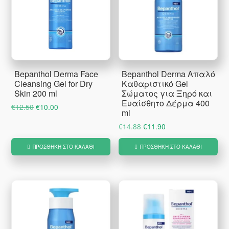
Bepanthol Derma Face
Bepanthol Derma Απαλό
Cleansing Gel for Dry
Καθαριστικό Gel
Skin 200 ml
Σώματος για Ξηρό και
Ευαίσθητο Δέρμα 400
Original
Η
€
12.50
€
10.00
ml
price
τρέχουσα
Original
Η
€
14.88
€
11.90
was:
τιμή
price
τρέχουσα
€12.50.
είναι:
ΠΡΟΣΘΉΚΗ ΣΤΟ ΚΑΛΆΘΙ
ΠΡΟΣΘΉΚΗ ΣΤΟ ΚΑΛΆΘΙ
was:
τιμή
€10.00.
€14.88.
είναι:
€11.90.