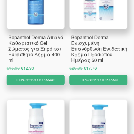
Bepanthol Derma Απαλό
Bepanthol Derma
Καθαριστικό Gel
Ενισχυμένη
Σώματος για Ξηρό και
Επανόρθωση Ενυδατική
Ευαίσθητο Δέρμα 400
Κρέμα Προσώπου
ml
Ημέρας 50 ml
Original
Η
Original
Η
€
15.90
€
12.90
€
20.95
€
17.76
price
τρέχουσα
price
τρέχουσα
ΠΡΟΣΘΉΚΗ ΣΤΟ ΚΑΛΆΘΙ
ΠΡΟΣΘΉΚΗ ΣΤΟ ΚΑΛΆΘΙ
was:
τιμή
was:
τιμή
€15.90.
είναι:
€20.95.
είναι:
€12.90.
€17.76.