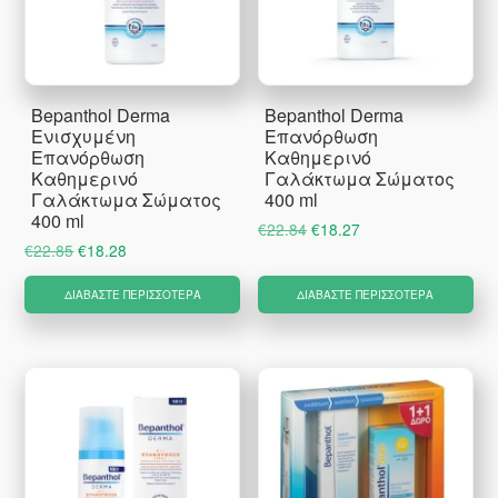
Bepanthol Derma
Bepanthol Derma
Ενισχυμένη
Επανόρθωση
Επανόρθωση
Καθημερινό
Καθημερινό
Γαλάκτωμα Σώματος
Γαλάκτωμα Σώματος
400 ml
400 ml
Original
Η
€
22.84
€
18.27
Original
Η
€
22.85
€
18.28
price
τρέχουσα
price
τρέχουσα
was:
τιμή
ΔΙΑΒΆΣΤΕ ΠΕΡΙΣΣΌΤΕΡΑ
ΔΙΑΒΆΣΤΕ ΠΕΡΙΣΣΌΤΕΡΑ
was:
τιμή
€22.84.
είναι:
€22.85.
είναι:
€18.27.
€18.28.