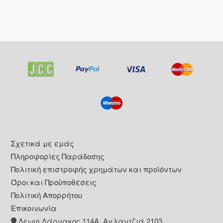
Footer
Σχετικά με εμάς
Πληροφορίες Παράδοσης
Πολιτική επιστροφής χρημάτων και προϊόντων
Όροι και Προϋποθέσεις
Πολιτική Απορρήτου
Επικοινωνία
Λεωφ Λάρνακος 114Α, Αγλαντζιά 2103