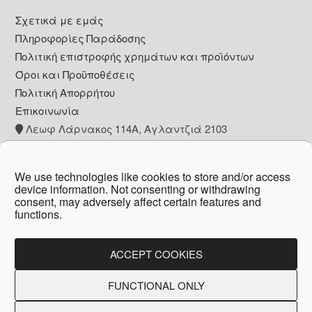
Footer
Σχετικά με εμάς
Πληροφορίες Παράδοσης
Πολιτική επιστροφής χρημάτων και προϊόντων
Όροι και Προϋποθέσεις
Πολιτική Απορρήτου
Επικοινωνία
Λεωφ Λάρνακος 114Α, Αγλαντζιά 2103
+357 22 260153
info@pharmacywow.com
We use technologies like cookies to store and/or access
device information. Not consenting or withdrawing
consent, may adversely affect certain features and
functions.
Copyright © 2026 - Pharmacy wow by Arietta
Zanni Pharmacy
ACCEPT COOKIES
FUNCTIONAL ONLY
Created by:
Blue Cloud Net