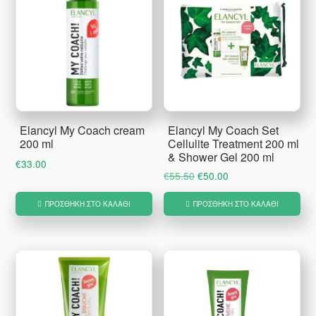
Elancyl My Coach cream
Elancyl My Coach Set
200 ml
Cellulite Treatment 200 ml
& Shower Gel 200 ml
€
33.00
Original
Η
€
55.50
€
50.00
price
τρέχουσα
ΠΡΟΣΘΉΚΗ ΣΤΟ ΚΑΛΆΘΙ
ΠΡΟΣΘΉΚΗ ΣΤΟ ΚΑΛΆΘΙ
was:
τιμή
€55.50.
είναι:
€50.00.