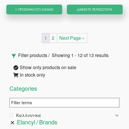
ΠΡΟΣΘΉΚΗ ΣΤΟ ΚΑΛΆΘΙ
ΔΙΑΒΆΣΤΕ ΠΕΡΙΣΣΌΤΕΡΑ
1
2
Next Page »
Αρχική
Filter products
Showing 1 - 12 of 13 results
Πλευρική
Show only products on sale
In stock only
Στήλη
Categories
Καλλυντικά
Elancyl
Brands