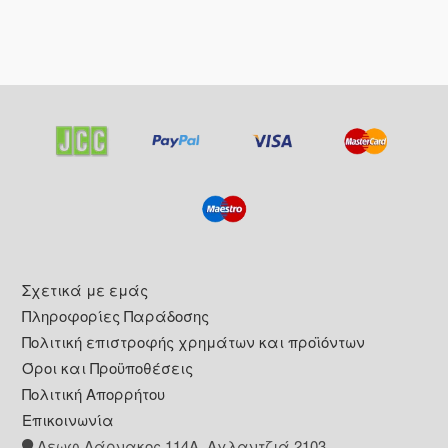
Footer
Σχετικά με εμάς
Πληροφορίες Παράδοσης
Πολιτική επιστροφής χρημάτων και προϊόντων
Όροι και Προϋποθέσεις
Πολιτική Απορρήτου
Επικοινωνία
Λεωφ Λάρνακος 114Α, Αγλαντζιά 2103