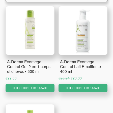
A-Derma Exomega
A-Derma Exomega
Control Gel 2 en 1 corps
Control Lait Emolliente
et cheveux 500 ml
400 ml
Original
Η
€
22.00
€
26.24
€
23.00
price
τρέχουσα
ΠΡΟΣΘΉΚΗ ΣΤΟ ΚΑΛΆΘΙ
ΠΡΟΣΘΉΚΗ ΣΤΟ ΚΑΛΆΘΙ
was:
τιμή
€26.24.
είναι:
€23.00.