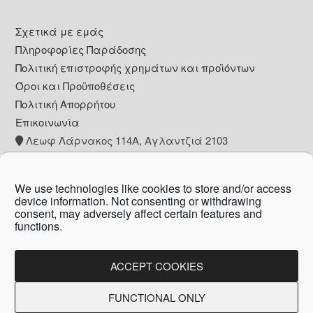
Footer
Σχετικά με εμάς
Πληροφορίες Παράδοσης
Πολιτική επιστροφής χρημάτων και προϊόντων
Όροι και Προϋποθέσεις
Πολιτική Απορρήτου
Επικοινωνία
Λεωφ Λάρνακος 114Α, Αγλαντζιά 2103
+357 22 260153
info@pharmacywow.com
We use technologies like cookies to store and/or access
device information. Not consenting or withdrawing
consent, may adversely affect certain features and
functions.
Copyright © 2026 - Pharmacy wow by Arietta
Zanni Pharmacy
ACCEPT COOKIES
FUNCTIONAL ONLY
Created by:
Blue Cloud Net