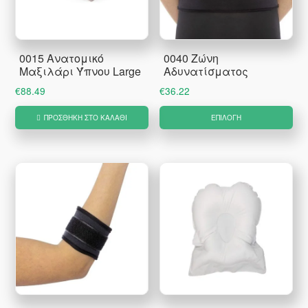
0015 Ανατομικό
0040 Ζώνη
Μαξιλάρι Ύπνου Large
Αδυνατίσματος
€
88.49
€
36.22
Αυ
ΠΡΟΣΘΉΚΗ ΣΤΟ ΚΑΛΆΘΙ
ΕΠΙΛΟΓΉ
το
πρ
έχ
πο
πα
Οι
επ
μπ
να
επ