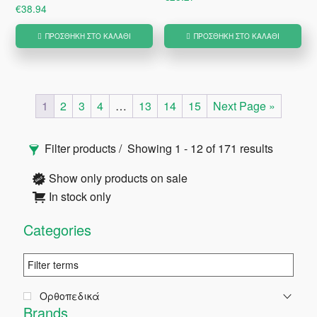
€
38.94
ΠΡΟΣΘΉΚΗ ΣΤΟ ΚΑΛΆΘΙ
ΠΡΟΣΘΉΚΗ ΣΤΟ ΚΑΛΆΘΙ
1
2
3
4
…
13
14
15
Next Page »
Αρχική
Filter products
Showing 1 - 12 of 171 results
Πλευρική
Show only products on sale
In stock only
Στήλη
Categories
Ορθοπεδικά
Brands