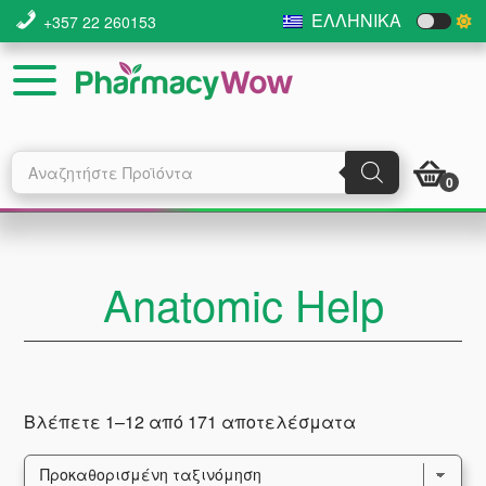
Skip
Skip
Skip
ΕΛΛΗΝΙΚΆ
+357 22 260153
to
to
to
main
primary
footer
content
sidebar
Products
search
0
Anatomic Help
Βλέπετε 1–12 από 171 αποτελέσματα