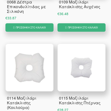
0068 Δέστρα
0109 Μαξιλάρι
στ
Επικονδυλίτιδας με
Κατάκλισης Αυχένος
σε
Σιλικόνη
€
36.48
το
€
33.87
πρ
ΠΡΟΣΘΉΚΗ ΣΤΟ ΚΑΛΆΘΙ
ΠΡΟΣΘΉΚΗ ΣΤΟ ΚΑΛΆΘΙ
0114 Μαξιλάρι
0115 Μαξιλάρι
Κατάκλισης
Κατάκλισης Πτέρνας
(Κουλούρα)
€
28.27