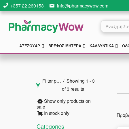
Skip
Skip
Skip
+357 22 260153
info@pharmacywow.com
to
to
to
main
primary
footer
Products
search
content
sidebar
SUBMENU
SUBMENU
SUB
ΑΞΕΣΟΥΑΡ
ΒΡΈΦΟΣ-ΜΗΤΈΡΑ
ΚΑΛΛΥΝΤΙΚΆ
ΟΔ
Αρχική
Πλευρική
Filter products
Showing 1 - 3
Στήλη
of 3 results
Show only products on
sale
In stock only
Προβ
Categories