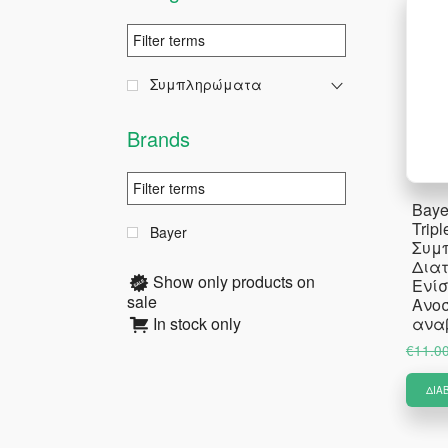
Συμπληρώματα
Brands
Baye
Tripl
Bayer
Συμ
Διατ
Show only products on
Ενίσ
sale
Ανοσ
In stock only
ανα
€
11.0
ΔΙΑ