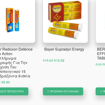
r Redoxon Defence
Bayer Supradyn Energy
BER
e Action
EFF
πλήρωμα
TAB
Original
Η
€
15.20
€
12.92
ροφής Για Την
€
12.7
price
τρέχουσα
χυση Του
οποιητικού 15
was:
τιμή
βράζοντα δισκία
€15.20.
είναι:
Original
Η
0
€
9.90
€12.92.
price
τρέχουσα
ΒΆΣΤΕ ΠΕΡΙΣΣΌΤΕΡΑ
ΠΡΟΣΘΉΚΗ ΣΤΟ ΚΑΛΆΘΙ
Π
was:
τιμή
€11.00.
είναι:
€9.90.