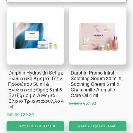
Darphin Hydraskin Set με
Darphin Promo Intral
Ενυδατική Κρέμα-Τζελ
Soothing Serum 30 ml &
Προσώπου 50 ml &
Soothing Cream 5 ml &
Ενυδατικός Ορός 5 ml &
Chamomile Aromatic
Ελιξίριο με Αιθέριο
Care Oil 4 ml
Έλαιο Τριαντάφυλλο 4
Original
Η
€
72.00
€
57.60
ml
price
τρέχουσα
Original
Η
€
49.00
€
39.20
was:
τιμή
price
τρέχουσα
€72.00.
είναι:
ΠΡΟΣΘΉΚΗ ΣΤΟ ΚΑΛΆΘΙ
ΠΡΟΣΘΉΚΗ ΣΤΟ ΚΑΛΆΘΙ
was:
τιμή
€57.60.