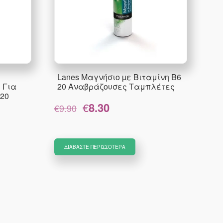
Lanes Μαγνήσιο µε Βιταμίνη B6
 Για
20 Αναβράζουσες Ταμπλέτες
20
Original
Η
€
8.30
€
9.90
price
τρέχουσα
was:
τιμή
α
€9.90.
είναι:
€8.30.
ΔΙΑΒΆΣΤΕ ΠΕΡΙΣΣΌΤΕΡΑ