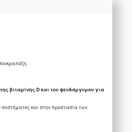
σουκραλόζη.
 της βιταμίνης D και του ψευδάργυρου για
ύ συστήματος και στην προστασία των