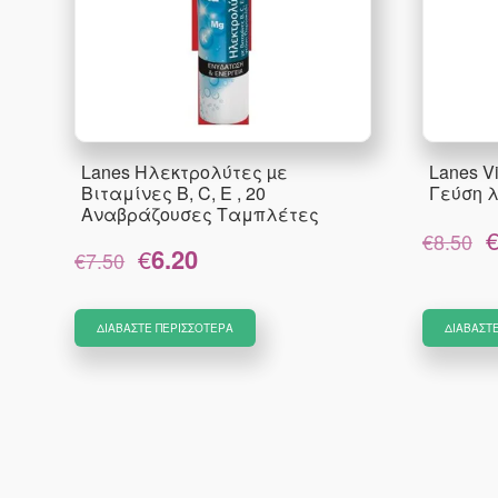
Lanes Ηλεκτρολύτες µε
Lanes V
Βιταμίνες B, C, E , 20
Γεύση λ
Αναβράζουσες Ταμπλέτες
O
€
8.50
Original
Η
€
6.20
p
€
7.50
price
τρέχουσα
w
was:
τιμή
€
€7.50.
είναι:
ΔΙΑΒΆΣΤΕ ΠΕΡΙΣΣΌΤΕΡΑ
ΔΙΑΒΆΣΤ
€6.20.