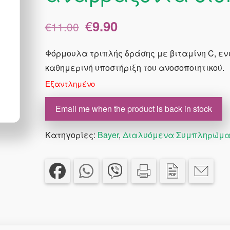
Original
Η
€
9.90
€
11.00
price
τρέχουσα
was:
τιμή
Φόρμουλα τριπλής δράσης με βιταμίνη C, εν
€11.00.
είναι:
καθημερινή υποστήριξη του ανοσοποιητικού.
€9.90.
Εξαντλημένο
Email me when the product is back in stock
Κατηγορίες:
Bayer
,
Διαλυόμενα Συμπληρώμ