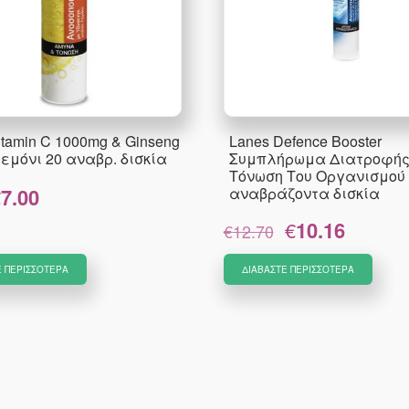
itamin C 1000mg & Ginseng
Lanes Defence Booster
εμόνι 20 αναβρ. δισκία
Συμπλήρωμα Διατροφής
Τόνωση Του Οργανισμού 
riginal
Η
€
7.00
αναβράζοντα δισκία
rice
τρέχουσα
Original
Η
€
10.16
as:
τιμή
€
12.70
price
τρέχουσ
8.50.
είναι:
was:
τιμή
€7.00.
Ε ΠΕΡΙΣΣΌΤΕΡΑ
ΔΙΑΒΆΣΤΕ ΠΕΡΙΣΣΌΤΕΡΑ
€12.70.
είναι:
€10.16.