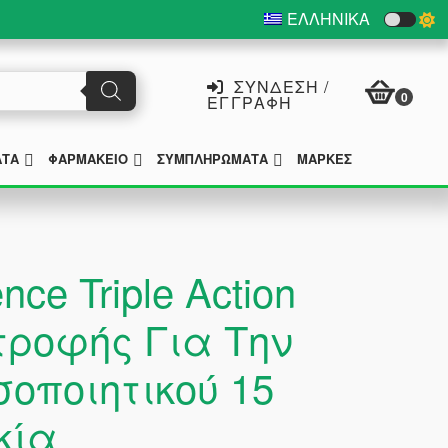
ΕΛΛΗΝΙΚΆ
ΣΎΝΔΕΣΗ /
0
ΕΓΓΡΑΦΉ
SUBMENU
SUBMENU
SUBMENU
ΑΤΑ
ΦΑΡΜΑΚΕΊΟ
ΣΥΜΠΛΗΡΏΜΑΤΑ
ΜΆΡΚΕΣ
ce Triple Action
ροφής Για Την
οποιητικού 15
κία