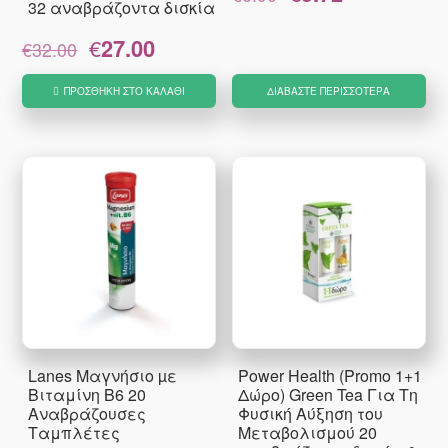
32 αναβράζοντα δισκία
price
τρέχουσα
was:
τιμή
Original
Η
€
27.00
€6.90.
είναι:
€
32.00
price
τρέχουσα
€5.72.
was:
τιμή
ΠΡΟΣΘΉΚΗ ΣΤΟ ΚΑΛΆΘΙ
ΔΙΑΒΆΣΤΕ ΠΕΡΙΣΣΌΤΕΡΑ
€32.00.
είναι:
€27.00.
Lanes Μαγνήσιο µε
Power Health (Promo 1+1
Βιταμίνη B6 20
Δώρο) Green Tea Για Τη
Αναβράζουσες
Φυσική Αύξηση του
Ταμπλέτες
Μεταβολισμού 20