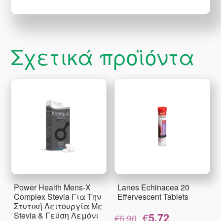
Σχετικά προϊόντα
Power Health Mens-X
Lanes Echinacea 20
Complex Stevia Για Την
Effervescent Tablets
Στυτική Λειτουργία Με
Original
Η
Stevia & Γεύση Λεμόνι
€
5.72
€
6.90