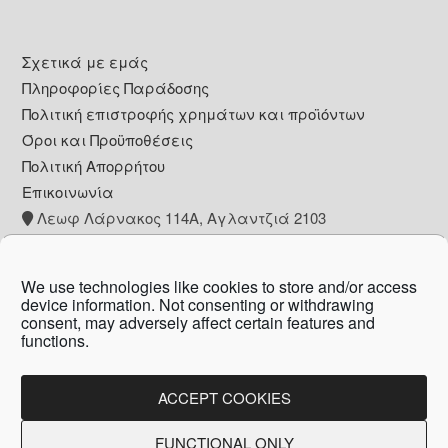
Footer
Σχετικά με εμάς
Πληροφορίες Παράδοσης
Πολιτική επιστροφής χρημάτων και προϊόντων
Όροι και Προϋποθέσεις
Πολιτική Απορρήτου
Επικοινωνία
Λεωφ Λάρνακος 114Α, Αγλαντζιά 2103
+357 22 260153
info@pharmacywow.com
We use technologies like cookies to store and/or access
device information. Not consenting or withdrawing
consent, may adversely affect certain features and
functions.
Copyright © 2026 - Pharmacy wow by Arietta
Zanni Pharmacy
ACCEPT COOKIES
FUNCTIONAL ONLY