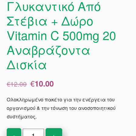
Γλυκαντικό Από
Στέβια + Δώρο
Vitamin C 500mg 20
Αναβράζοντα
Δισκία
Original
Η
€
10.00
€
12.00
price
τρέχουσα
was:
τιμή
Ολοκληρωμένο πακέτο για την ενέργεια του
€12.00.
είναι:
οργανισμού & την τόνωση του ανοσοποιητικού
€10.00.
συστήματος.
Power
-
+