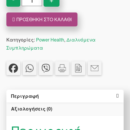
Health
Multi+Multi
ΠΡΟΣΘΉΚΗ ΣΤΟ ΚΑΛΆΘΙ
Συμπλήρωμα
Διατροφής
Με
Κατηγορίες:
Power Health
,
Διαλυόμενα
Γλυκαντικό
Συμπληρώματα
Από
Στέβια
+
Δώρο
Vitamin
C
Περιγραφή
500mg
Αξιολογήσεις (0)
20
Αναβράζοντα
Δισκία