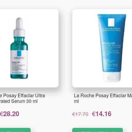
 Posay Effaclar Ultra
La Roche Posay Effaclar M
rated Serum 30 ml
ml
Original
Η
Original
Η
€
28.20
€
14.16
€
17.70
price
τρέχουσα
price
τρέχουσ
was:
τιμή
was:
τιμή
€34.90.
είναι:
€17.70.
είναι: