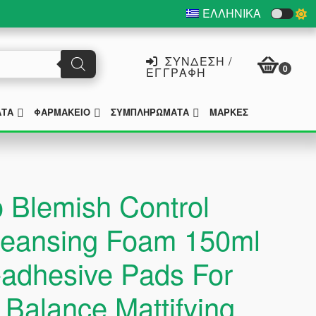
ΕΛΛΗΝΙΚΆ
ΣΎΝΔΕΣΗ /
0
ΕΓΓΡΑΦΉ
SUBMENU
SUBMENU
SUBMENU
ΑΤΑ
ΦΑΡΜΑΚΕΊΟ
ΣΥΜΠΛΗΡΏΜΑΤΑ
ΜΆΡΚΕΣ
Blemish Control
Cleansing Foam 150ml
-adhesive Pads For
 Balance Mattifying