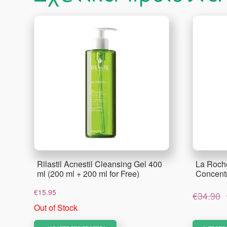
Rilastil Acnestil Cleansing Gel 400
La Roche
ml (200 ml + 200 ml for Free)
Concent
€
15.95
€
34.90
Out of Stock