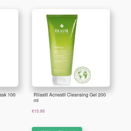
ask 100
Rilastil Acnestil Cleansing Gel 200
ml
€
15.95
α