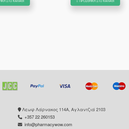
ΉΚΗ ΣΤΟ ΚΑΛΆΘΙ
ΠΡΟΣΘΉΚΗ ΣΤΟ ΚΑΛΆΘΙ
€28.20.
€14.16.
Λεωφ Λάρνακος 114Α, Αγλαντζιά 2103
+357 22 260153
info@pharmacywow.com