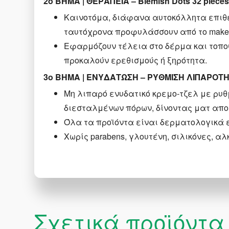
2o BΗΜΑ | ΘΕΡΑΠΕΙΑ – Blemish Dots 32 piece
Καινοτόμα, διάφανα αυτοκόλλητα επιθέ
ταυτόχρονα προφυλάσσουν από το make
Εφαρμόζουν τέλεια στο δέρμα και τοποθε
προκαλούν ερεθισμούς ή ξηρότητα.
3o BΗΜΑ | ΕΝΥΔΑΤΩΣΗ – ΡΥΘΜΙΣΗ ΛΙΠΑΡΟΤΗΤΑ
Μη λιπαρό ενυδατικό κρεμο-τζελ με ρυθμ
διεσταλμένων πόρων, δίνοντας ματ απ
Όλα τα προϊόντα είναι δερματολογικά
Χωρίς parabens, γλουτένη, σιλικόνες, α
Σχετικά προϊόντα