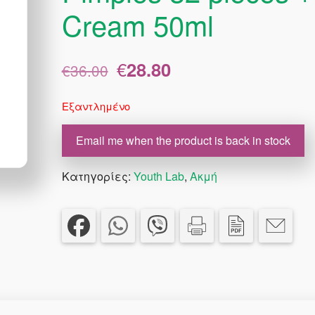
Cream 50ml
Original
Η
€
28.80
€
36.00
price
τρέχουσα
was:
τιμή
Εξαντλημένο
€36.00.
είναι:
€28.80.
Email me when the product is back in stock
Κατηγορίες:
Youth Lab
,
Ακμή