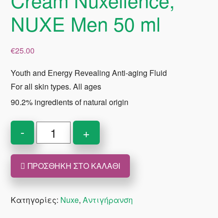
NUXE Men 50 ml
€
25.00
Youth and Energy Revealing Anti-aging Fluid
For all skin types. All ages
90.2% ingredients of natural origin
Men's
-
+
Anti-
aging
ΠΡΟΣΘΉΚΗ ΣΤΟ ΚΑΛΆΘΙ
Cream
Nuxellence,
NUXE
Κατηγορίες:
Nuxe
,
Αντιγήρανση
Men