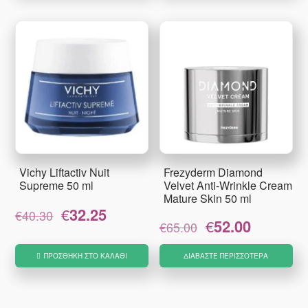
Vichy Liftactiv Nuit
Frezyderm Diamond
Supreme 50 ml
Velvet Anti-Wrinkle Cream
Mature Skin 50 ml
Original
Η
€
32.25
€
40.30
Original
Η
€
52.00
price
τρέχουσα
€
65.00
price
τρέχουσα
was:
τιμή
was:
τιμή
€40.30.
είναι:
ΠΡΟΣΘΉΚΗ ΣΤΟ ΚΑΛΆΘΙ
ΔΙΑΒΆΣΤΕ ΠΕΡΙΣΣΌΤΕΡΑ
€65.00.
είναι:
€32.25.
€52.00.