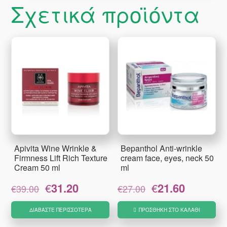
Σχετικά προϊόντα
Apivita Wine Wrinkle &
Bepanthol Anti-wrinkle
Firmness Lift Rich Texture
cream face, eyes, neck 50
Cream 50 ml
ml
Original
Η
Original
Η
€
31.20
€
21.60
€
39.00
€
27.00
price
τρέχουσα
price
τρέχουσα
was:
τιμή
was:
τιμή
ΔΙΑΒΆΣΤΕ ΠΕΡΙΣΣΌΤΕΡΑ
ΠΡΟΣΘΉΚΗ ΣΤΟ ΚΑΛΆΘΙ
€39.00.
είναι:
€27.00.
είναι:
€31.20.
€21.60.