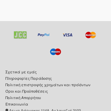
Footer
Σχετικά με εμάς
Πληροφορίες Παράδοσης
Πολιτική επιστροφής χρημάτων και προϊόντων
Όροι και Προϋποθέσεις
Πολιτική Απορρήτου
Επικοινωνία
Λεωφ Λάρνακος 114Α, Αγλαντζιά 2103