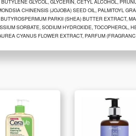
 BUTYLENE GLYCOL, GLYCERIN, CETYL ALCOHOL, PRUN
MONDSIA CHINENSIS (JOJOBA) SEED OIL, PALMITOYL G
 BUTYROSPERMUM PARKII (SHEA) BUTTER EXTRACT, M
ASSIUM SORBATE, SODIUM HYDROXIDE, TOCOPHEROL, H
AUREA CYANUS FLOWER EXTRACT, PARFUM (FRAGRANCE),