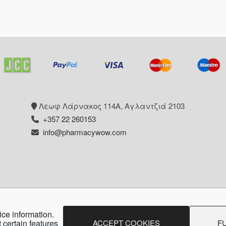
Λεωφ Λάρνακος 114Α, Αγλαντζιά 2103
+357 22 260153
info@pharmacywow.com
ice information.
pyright © 2026 - Pharmacy wow by Arietta Zanni Pharm
ACCEPT COOKIES
F
 certain features