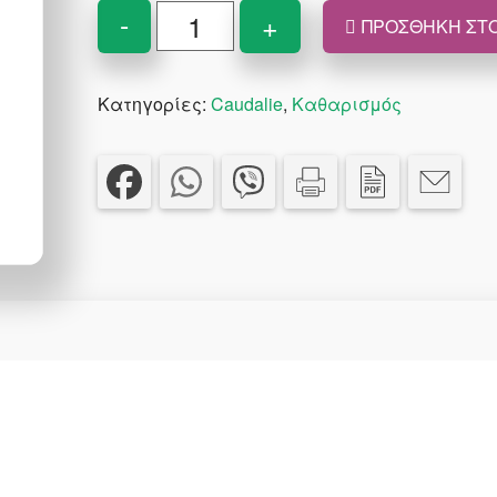
Caudalie
-
+
ΠΡΟΣΘΉΚΗ ΣΤΟ
Vinoclean
Cleansing
Κατηγορίες:
Caudalie
,
Καθαρισμός
Almond
Milk
100
ml
ποσότητα