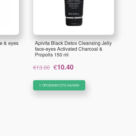
e & eyes
Apivita Black Detox Cleansing Jelly
face-eyes Activated Charcoal &
Propolis 150 ml
Original
Η
€
10.40
α
€
13.00
price
τρέχουσα
was:
τιμή
€13.00.
είναι:
ΠΡΟΣΘΉΚΗ ΣΤΟ ΚΑΛΆΘΙ
€10.40.