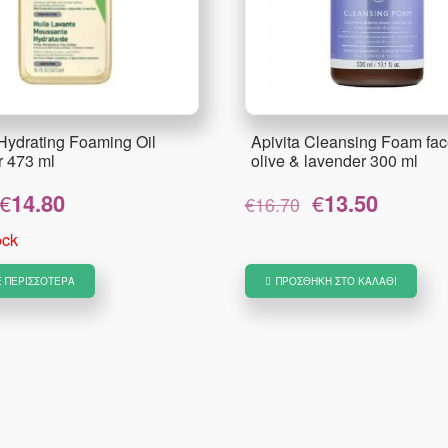
Hydrating Foaming Oil
Apivita Cleansing Foam fac
r 473 ml
olive & lavender 300 ml
Original
Η
Original
Η
€
14.80
€
13.50
€
16.70
price
τρέχουσα
price
τρέχουσ
was:
τιμή
was:
τιμή
ock
€18.50.
είναι:
€16.70.
είναι:
€14.80.
€13.50.
Ε ΠΕΡΙΣΣΌΤΕΡΑ
ΠΡΟΣΘΉΚΗ ΣΤΟ ΚΑΛΆΘΙ