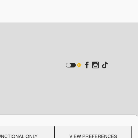
acy
Created by:
Blue Cloud Net
UNCTIONAL ONLY
VIEW PREFERENCES