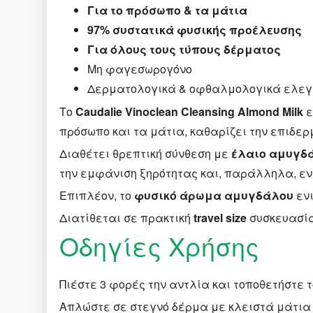
Για το πρόσωπο & τα μάτια
97% συστατικά φυσικής προέλευσης
Για όλους τους τύπους δέρματος
Μη φαγεσωρογόνο
Δερματολογικά & οφθαλμολογικά ελε
Το
Caudalie Vinoclean Cleansing Almond Milk
ε
πρόσωπο και τα μάτια, καθαρίζει την επιδε
Διαθέτει θρεπτική σύνθεση με
έλαιο αμυγδ
την εμφάνιση ξηρότητας και, παράλληλα, ε
Επιπλέον, το
φυσικό άρωμα αμυγδάλου
ενι
Διατίθεται σε πρακτική
travel size
συσκευασία
Οδηγίες Χρήσης
Πιέστε 3 φορές την αντλία και τοποθετήστε 
Απλώστε σε στεγνό δέρμα με κλειστά μάτια κ