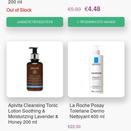
200 ml
Original
Η
€
4.48
€
5.80
Out of Stock
price
τρέχουσα
was:
τιμή
ΔΙΑΒΆΣΤΕ ΠΕΡΙΣΣΌΤΕΡΑ
ΠΡΟΣΘΉΚΗ ΣΤΟ ΚΑΛΆΘΙ
€5.80.
είναι:
€4.48.
Apivita Cleansing Tonic
La Roche Posay
Lotion Soothing &
Toleriane Dermo
Moisturizing Lavender &
Nettoyant 400 ml
Honey 200 ml
€
22.00