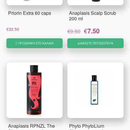
Priorin Extra 60 caps
Anaplasis Scalp Scrub
200 ml
Original
Η
€
32.50
€
7.50
€
9.50
price
τρέχουσα
was:
τιμή
ΠΡΟΣΘΉΚΗ ΣΤΟ ΚΑΛΆΘΙ
ΔΙΑΒΆΣΤΕ ΠΕΡΙΣΣΌΤΕΡΑ
€9.50.
είναι:
€7.50.
Anaplasis RPNZL The
Phyto PhytoLium