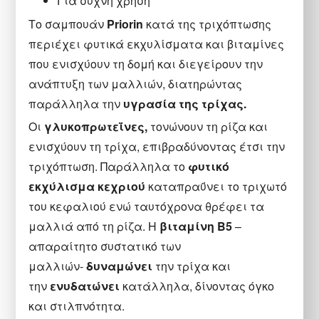
Για συχνή χρήση
Το σαμπουάν
Priorin
κατά της τριχόπτωσης
περιέχει φυτικά εκχυλίσματα και βιταμίνες
που ενισχύουν τη δομή και διεγείρουν την
ανάπτυξη των μαλλιών, διατηρώντας
παράλληλα την
υγρασία της τρίχας.
Οι
γλυκοπρωτεΐνες,
τονώνουν τη ρίζα και
ενισχύουν τη τρίχα, επιβραδύνοντας έτσι την
τριχόπτωση. Παράλληλα το
φυτικό
εκχύλισμα κεχριού
καταπραΰνει το τριχωτό
του κεφαλιού ενώ ταυτόχρονα θρέφει τα
μαλλιά από τη ρίζα. Η
βιταμίνη Β5
–
απαραίτητο συστατικό των
μαλλιών-
δυναμώνει
την τρίχα και
την
ενυδατώνει
κατάλληλα, δίνοντας όγκο
και στιλπνότητα.