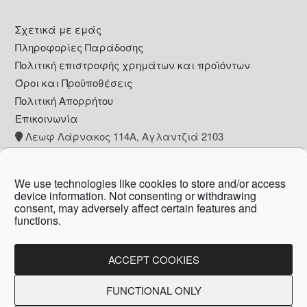
Footer
Σχετικά με εμάς
Πληροφορίες Παράδοσης
Πολιτική επιστροφής χρημάτων και προϊόντων
Όροι και Προϋποθέσεις
Πολιτική Απορρήτου
Επικοινωνία
Λεωφ Λάρνακος 114Α, Αγλαντζιά 2103
+357 22 260153
info@pharmacywow.com
We use technologies like cookies to store and/or access
device information. Not consenting or withdrawing
consent, may adversely affect certain features and
functions.
Copyright © 2026 - Pharmacy wow by Arietta
Zanni Pharmacy
ACCEPT COOKIES
FUNCTIONAL ONLY
Created by:
Blue Cloud Net