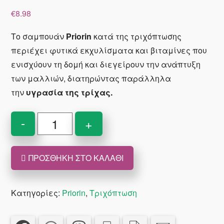
€
8.98
Το σαμπουάν
Priorin
κατά της τριχόπτωσης
περιέχει φυτικά εκχυλίσματα και βιταμίνες που
ενισχύουν τη δομή και διεγείρουν την ανάπτυξη
των μαλλιών, διατηρώντας παράλληλα
την
υγρασία της τρίχας.
Priorin
-
+
Σαμπουάν
για
ΠΡΟΣΘΉΚΗ ΣΤΟ ΚΑΛΆΘΙ
Κανονικά
-
Ξηρά
Κατηγορίες:
Priorin
,
Τριχόπτωση
μαλλιά
200