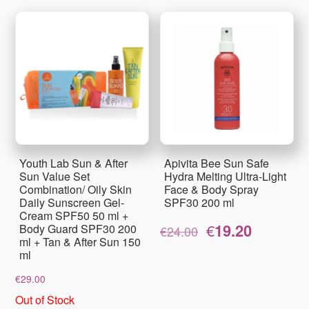
Youth Lab Sun & After
Apivita Bee Sun Safe
Sun Value Set
Hydra Melting Ultra-Light
Combination/ Oily Skin
Face & Body Spray
Daily Sunscreen Gel-
SPF30 200 ml
Cream SPF50 50 ml +
Original
Η
€
19.20
Body Guard SPF30 200
€
24.00
price
τρέχουσα
ml + Tan & After Sun 150
was:
τιμή
ml
€24.00.
είναι:
€
29.00
€19.20.
Out of Stock