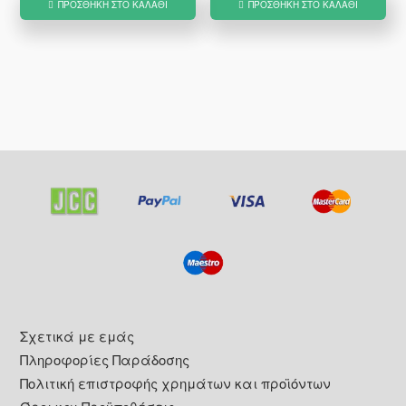
ΠΡΟΣΘΉΚΗ ΣΤΟ ΚΑΛΆΘΙ
ΠΡΟΣΘΉΚΗ ΣΤΟ ΚΑΛΆΘΙ
€28.80.
είναι:
€24.00.
Footer
Σχετικά με εμάς
Πληροφορίες Παράδοσης
Πολιτική επιστροφής χρημάτων και προϊόντων