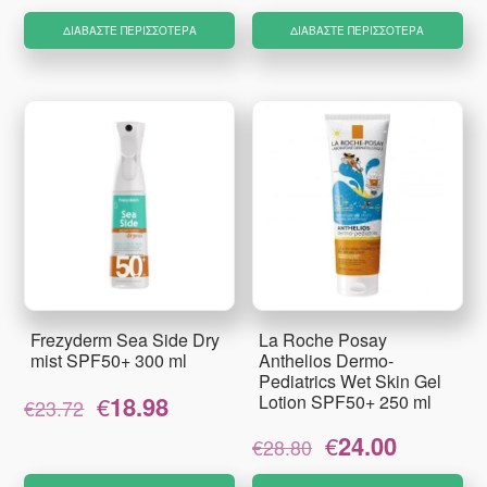
ΔΙΑΒΆΣΤΕ ΠΕΡΙΣΣΌΤΕΡΑ
ΔΙΑΒΆΣΤΕ ΠΕΡΙΣΣΌΤΕΡΑ
Frezyderm Sea Side Dry
La Roche Posay
mist SPF50+ 300 ml
Anthelios Dermo-
Pediatrics Wet Skin Gel
Original
Η
€
18.98
Lotion SPF50+ 250 ml
€
23.72
price
τρέχουσα
Original
Η
€
24.00
was:
τιμή
€
28.80
price
τρέχουσα
€23.72.
είναι:
was:
τιμή
€18.98.