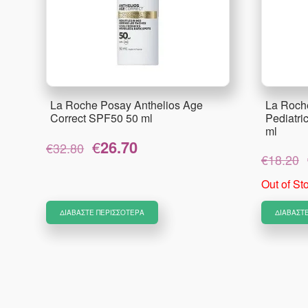
La Roche Posay Anthelios Age
La Roch
Correct SPF50 50 ml
Pediatri
ml
Original
Η
€
26.70
€
32.80
price
τρέχουσα
€
18.20
was:
τιμή
Out of St
€32.80.
είναι:
€26.70.
ΔΙΑΒΆΣΤΕ ΠΕΡΙΣΣΌΤΕΡΑ
ΔΙΑΒΆΣΤ