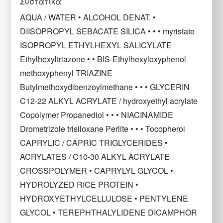
Συστατικά
AQUA / WATER • ALCOHOL DENAT. •
DIISOPROPYL SEBACATE SILICA • • • myristate
ISOPROPYL ETHYLHEXYL SALICYLATE
Ethylhexyltriazone • • BIS-Ethylhexyloxyphenol
methoxyphenyl TRIAZINE
Butylmethoxydibenzoylmethane • • • GLYCERIN
C12-22 ALKYL ACRYLATE / hydroxyethyl acrylate
Copolymer Propanediol • • • NIACINAMIDE
Drometrizole trisiloxane Perlite • • • Tocopherol
CAPRYLIC / CAPRIC TRIGLYCERIDES •
ACRYLATES / C10-30 ALKYL ACRYLATE
CROSSPOLYMER • CAPRYLYL GLYCOL •
HYDROLYZED RICE PROTEIN •
HYDROXYETHYLCELLULOSE • PENTYLENE
GLYCOL • TEREPHTHALYLIDENE DICAMPHOR