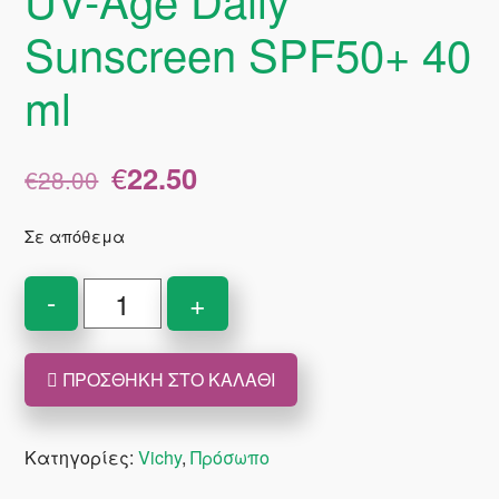
Sunscreen SPF50+ 40
ml
Original
Η
€
22.50
€
28.00
price
τρέχουσα
was:
τιμή
Σε απόθεμα
€28.00.
είναι:
€22.50.
Vichy
-
+
Capital
Soleil
ΠΡΟΣΘΉΚΗ ΣΤΟ ΚΑΛΆΘΙ
UV-
Age
Daily
Κατηγορίες:
Vichy
,
Πρόσωπο
Sunscreen