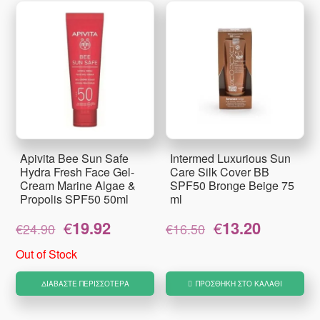
Apivita Bee Sun Safe
Intermed Luxurious Sun
Hydra Fresh Face Gel-
Care Silk Cover BB
Cream Marine Algae &
SPF50 Bronge Beige 75
Propolis SPF50 50ml
ml
Original
Η
Original
Η
€
19.92
€
13.20
€
24.90
€
16.50
price
τρέχουσα
price
τρέχουσα
was:
τιμή
was:
τιμή
Out of Stock
€24.90.
είναι:
€16.50.
είναι:
€19.92.
€13.20.
ΔΙΑΒΆΣΤΕ ΠΕΡΙΣΣΌΤΕΡΑ
ΠΡΟΣΘΉΚΗ ΣΤΟ ΚΑΛΆΘΙ