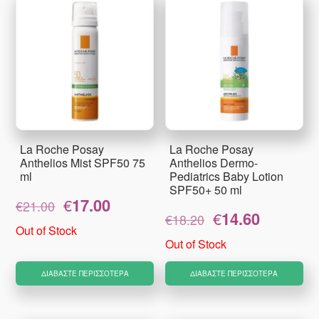
La Roche Posay
La Roche Posay
Anthelios Mist SPF50 75
Anthelios Dermo-
ml
Pediatrics Baby Lotion
SPF50+ 50 ml
Original
Η
€
17.00
€
21.00
Original
Η
price
τρέχουσα
€
14.60
€
18.20
price
τρέχουσα
was:
τιμή
Out of Stock
was:
τιμή
€21.00.
είναι:
Out of Stock
€18.20.
είναι:
€17.00.
€14.60.
ΔΙΑΒΆΣΤΕ ΠΕΡΙΣΣΌΤΕΡΑ
ΔΙΑΒΆΣΤΕ ΠΕΡΙΣΣΌΤΕΡΑ