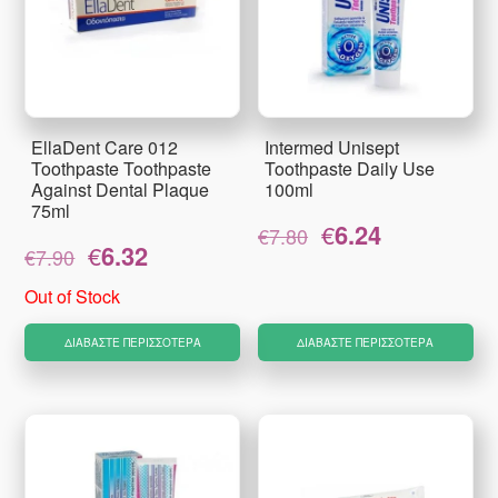
EllaDent Care 012
Intermed Unisept
Toothpaste Toothpaste
Toothpaste Daily Use
Against Dental Plaque
100ml
75ml
Original
Η
€
6.24
€
7.80
Original
Η
€
6.32
price
τρέχουσα
€
7.90
price
τρέχουσα
was:
τιμή
was:
τιμή
€7.80.
είναι:
Out of Stock
€7.90.
είναι:
€6.24.
€6.32.
ΔΙΑΒΆΣΤΕ ΠΕΡΙΣΣΌΤΕΡΑ
ΔΙΑΒΆΣΤΕ ΠΕΡΙΣΣΌΤΕΡΑ