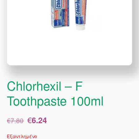
Chlorhexil – F
Toothpaste 100ml
Original
Η
€
6.24
€
7.80
price
τρέχουσα
was:
τιμή
Εξαντλημένο