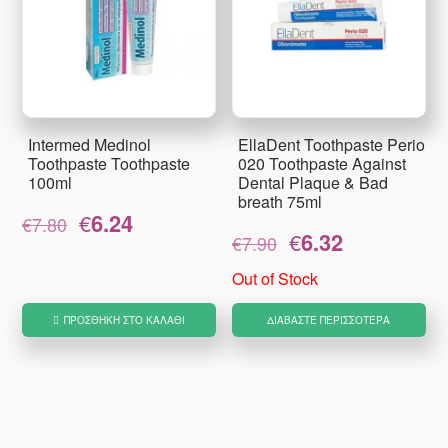
Intermed Medinol
EllaDent Toothpaste Perio
Toothpaste Toothpaste
020 Toothpaste Against
100ml
Dental Plaque & Bad
breath 75ml
Original
Η
€
6.24
€
7.80
Original
Η
price
τρέχουσα
€
6.32
€
7.90
price
τρέχουσα
was:
τιμή
was:
τιμή
€7.80.
είναι:
Out of Stock
€7.90.
είναι:
€6.24.
€6.32.
ΠΡΟΣΘΉΚΗ ΣΤΟ ΚΑΛΆΘΙ
ΔΙΑΒΆΣΤΕ ΠΕΡΙΣΣΌΤΕΡΑ