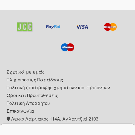
Footer
Σχετικά με εμάς
Πληροφορίες Παράδοσης
Πολιτική επιστροφής χρημάτων και προϊόντων
Όροι και Προϋποθέσεις
Πολιτική Απορρήτου
Επικοινωνία
Λεωφ Λάρνακος 114Α, Αγλαντζιά 2103
+357 22 260153
info@pharmacywow.com