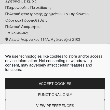
Footer
Σχετικά με εμάς
Πληροφορίες Παράδοσης
Πολιτική επιστροφής χρημάτων και προϊόντων
Όροι και Προϋποθέσεις
Πολιτική Απορρήτου
Επικοινωνία
Λεωφ Λάρνακος 114Α, Αγλαντζιά 2103
+357 22 260153
info@pharmacywow.com
We use technologies like cookies to store and/or access
device information. Not consenting or withdrawing
consent, may adversely affect certain features and
functions.
Copyright © 2026 - Pharmacy wow by Arietta
Zanni Pharmacy
ACCEPT COOKIES
FUNCTIONAL ONLY
Created by:
Blue Cloud Net
VIEW PREFERENCES