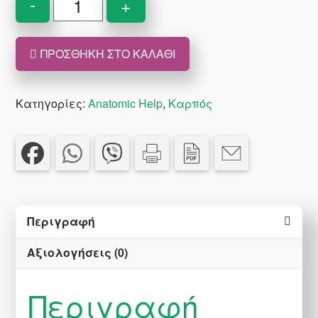
-
+
Στήριγμα
Καρπού
ΠΡΟΣΘΉΚΗ ΣΤΟ ΚΑΛΆΘΙ
ποσότητα
Κατηγορίες:
Anatomic Help
,
Καρπός
Περιγραφή
Αξιολογήσεις (0)
Περιγραφή